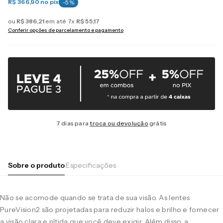
R$ 366,90
no pix
-
5
%
ou
R$
386
,
21
em até
7
x
R$
55
,
17
Conferir opções de parcelamento e pagamento
7 dias para
troca ou devolução
grátis
Sobre o produto
Especificações
Não se acomode quando se trata de sua visão. As lentes
PureVision2 são projetadas para reduzir halos e brilho e fornecer
a visão clara e nítida que você deve exigir. Além disso, a