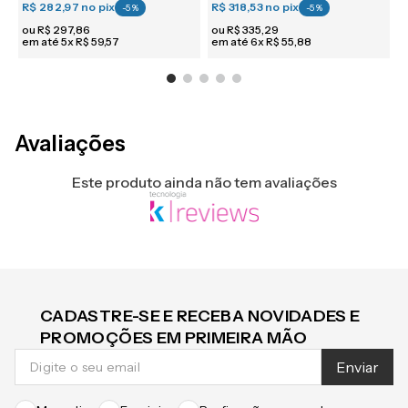
R$ 282,97
no pix
R$ 318,53
no pix
R
-
5
%
-
5
%
ou
R$
297
,
86
ou
R$
335
,
29
em até
5
x
R$
59
,
57
em até
6
x
R$
55
,
88
e
Avaliações
Este produto ainda não tem avaliações
CADASTRE-SE E RECEBA NOVIDADES E
PROMOÇÕES EM PRIMEIRA MÃO
Enviar