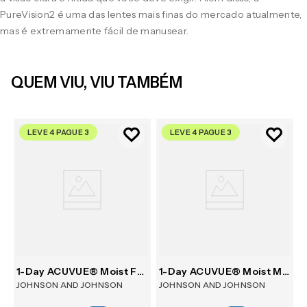
PureVision2 é uma das lentes mais finas do mercado atualmente,
mas é extremamente fácil de manusear.
QUEM VIU, VIU TAMBÉM
LEVE 4 PAGUE 3
LEVE 4 PAGUE 3
m 6
1-Day ACUVUE® Moist For Astigmatism 30
1-Day ACUVUE® Moist Multifocal 30
JOHNSON AND JOHNSON
JOHNSON AND JOHNSON