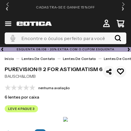
OS
CADASTRA-SE E GANHE 15%OFF
Encontre o óculos perfeito para você
ESQUENTA 08/08 • 20% EXTRA COM O CUPOM ESQUENTA
Lentes De Contato
Lentes De Contato
Lentes De Cont
PUREVISION® 2 FOR ASTIGMATISM 6
BAUSCH&LOMB
nenhuma avaliação
6
lentes por caixa
LEVE 4 PAGUE 3