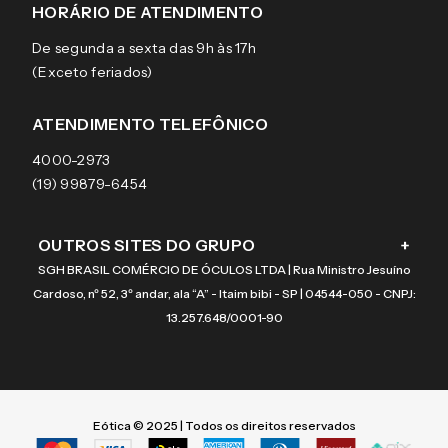
Sobre a eÓtica
Trocas e Devoluções
Ray-Ban
HORÁRIO DE ATENDIMENTO
Segurança
Entregas
Oakley
Óculos de grau
De segunda a sexta das 9h às 17h
Aviso de privacidade
Pagamentos
Tecnol
Óculos de sol
(Exceto feriados)
Termos e condições de uso
Garantias
Arnette
Lentes de contato
Meus pedidos
Vogue
Promoção
ATENDIMENTO TELEFÔNICO
Burberry
Coach
4000-2973
(19) 99879-6454
OUTROS SITES DO GRUPO
+
SGH BRASIL COMÉRCIO DE ÓCULOS LTDA | Rua Ministro Jesuíno
Cardoso, nº 52, 3º andar, ala “A” - Itaim bibi - SP | 04544-050 - CNPJ:
13.257.648/0001-90
Eótica © 2025 | Todos os direitos reservados