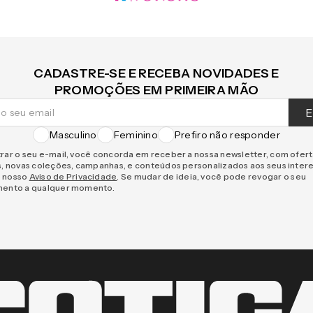
CADASTRE-SE E RECEBA NOVIDADES E
PROMOÇÕES EM PRIMEIRA MÃO
E
Masculino
Feminino
Prefiro não responder
rar o seu e-mail, você concorda em receber a nossa newsletter, com ofer
s, novas coleções, campanhas, e conteúdos personalizados aos seus inter
 nosso
Aviso de Privacidade
. Se mudar de ideia, você pode revogar o seu
mento a qualquer momento.