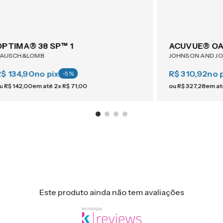
OPTIMA® 38 SP™ 1
ACUVUE® OAS
BAUSCH&LOMB
JOHNSON AND J
R$ 134,90
no pix
R$ 310,92
no 
-
5
%
u
R$
142
,
00
em até
2
x
R$
71
,
00
ou
R$
327
,
28
em a
Este produto ainda não tem avaliações