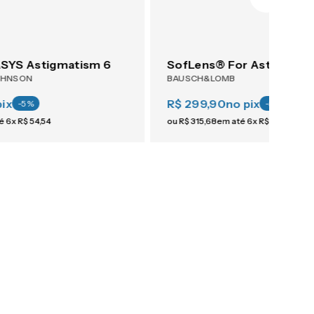
YS Astigmatism 6
SofLens® For Astigmati
OHNSON
BAUSCH&LOMB
pix
R$ 299,90
no pix
-
5
%
-
5
%
té
6
x
R$
54
,
54
ou
R$
315
,
68
em até
6
x
R$
52
,
61