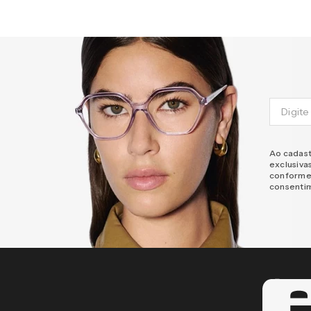
Ao cadast
exclusiva
conforme
consenti