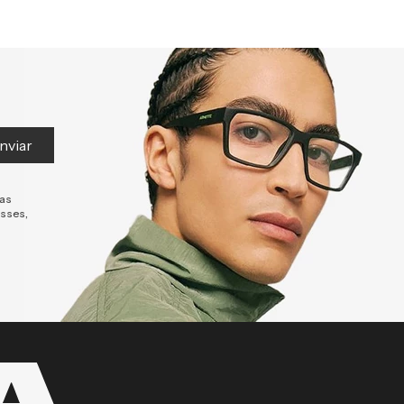
nviar
tas
esses,