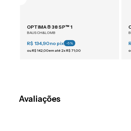
AIR OPTIX® Plus HydraGlyde® Astigmatism 6
OPTIMA® 38 SP™ 1
BAUSCH&LOMB
R$ 134,90
no pix
-
5
%
ou
R$
142
,
00
em até
2
x
R$
71
,
00
o
Avaliações