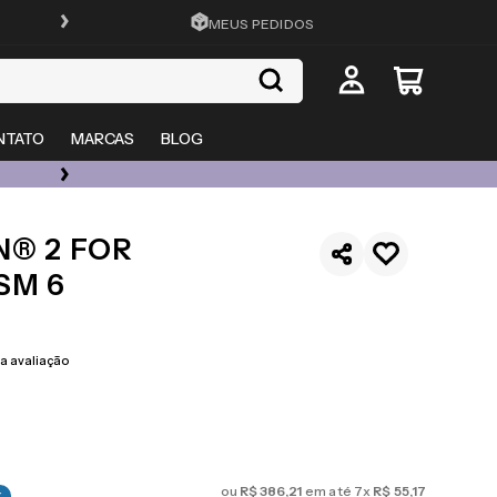
FRETE GRÁTIS EM TODO O SITE
MEUS PEDIDOS
NTATO
MARCAS
BLOG
ÓCULOS DE GRAU, SOL E LENTES COM ATÉ 50% OFF + 20% EXTRA
N® 2 FOR
SM 6
 avaliação
ou
R$
386
,
21
em até
7
x
R$
55
,
17
%