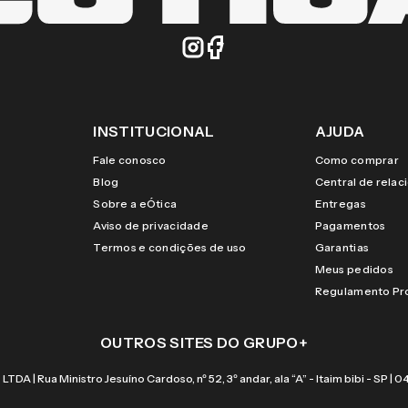
INSTITUCIONAL
AJUDA
Fale conosco
Como comprar
Blog
Central de rela
Sobre a eÓtica
Entregas
Aviso de privacidade
Pagamentos
Termos e condições de uso
Garantias
Meus pedidos
Regulamento P
OUTROS SITES DO GRUPO
+
 Rua Ministro Jesuíno Cardoso, nº 52, 3º andar, ala “A” - Itaim bibi - SP |