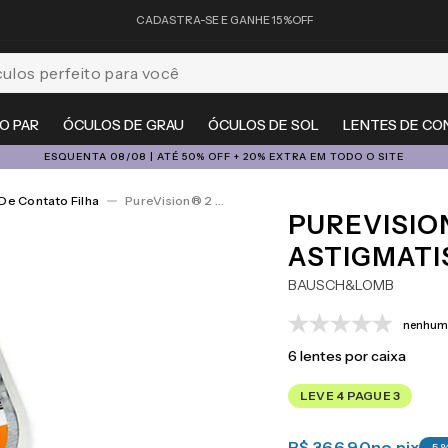
CADASTRA-SE E GANHE 15%OFF
feito para você
O PAR
ÓCULOS DE GRAU
ÓCULOS DE SOL
LENTES DE CO
ESQUENTA 08/08 | ATÉ 50% OFF + 20% EXTRA EM TODO O SITE
De Contato Filha
PureVision® 2 For Astigmatism 6
PUREVISIO
ASTIGMATI
BAUSCH&LOMB
nenhuma
6
lentes por caixa
LEVE 4 PAGUE 3
R$ 366,90
no pix
-
5