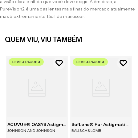
a visão clara e nítida que você deve exigir. Além disso, a
PureVision2 é uma das lentes mais finas do mercado atualmente,
mas é extremamente fácil de manusear.
QUEM VIU, VIU TAMBÉM
LEVE 4 PAGUE 3
LEVE 4 PAGUE 3
ACUVUE® OASYS Astigmatism 6
SofLens® For Astigmatism 6
JOHNSON AND JOHNSON
BAUSCH&LOMB