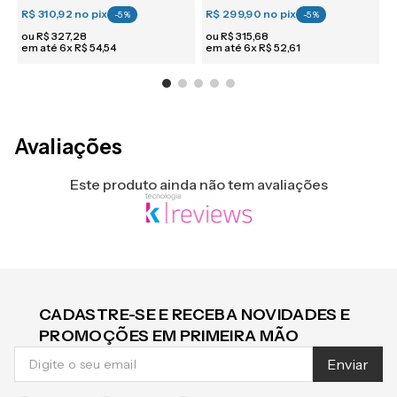
R$ 310,92
no pix
R$ 299,90
no pix
R
-
5
%
-
5
%
ou
R$
327
,
28
ou
R$
315
,
68
em até
6
x
R$
54
,
54
em até
6
x
R$
52
,
61
e
Avaliações
Este produto ainda não tem avaliações
CADASTRE-SE E RECEBA NOVIDADES E
PROMOÇÕES EM PRIMEIRA MÃO
Enviar