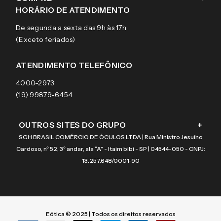
Sobre a eÓtica
Trocas e Devoluções
Ray-Ban
HORÁRIO DE ATENDIMENTO
Segurança
Entregas
Oakley
Óculos de grau
De segunda a sexta das 9h às 17h
Aviso de privacidade
Pagamentos
Tecnol
Óculos de sol
(Exceto feriados)
Termos e condições de uso
Garantias
Arnette
Lentes de contato
Meus pedidos
Vogue
Promoção
ATENDIMENTO TELEFÔNICO
Burberry
Coach
4000-2973
(19) 99879-6454
OUTROS SITES DO GRUPO
+
SGH BRASIL COMÉRCIO DE ÓCULOS LTDA | Rua Ministro Jesuíno
Cardoso, nº 52, 3º andar, ala “A” - Itaim bibi - SP | 04544-050 - CNPJ:
13.257.648/0001-90
Eótica © 2025 | Todos os direitos reservados