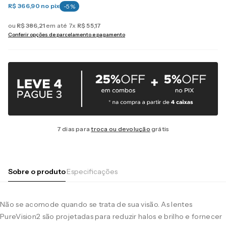
R$ 366,90
no pix
-
5
%
ou
R$
386
,
21
em até
7
x
R$
55
,
17
Conferir opções de parcelamento e pagamento
7 dias para
troca ou devolução
grátis
Sobre o produto
Especificações
Não se acomode quando se trata de sua visão. As lentes
PureVision2 são projetadas para reduzir halos e brilho e fornecer