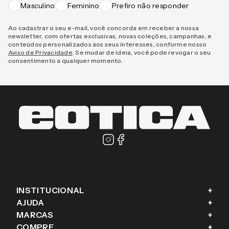
Masculino
Feminino
Prefiro não responder
Ao cadastrar o seu e-mail, você concorda em receber a nossa
newsletter, com ofertas exclusivas, novas coleções, campanhas, e
conteúdos personalizados aos seus interesses, conforme nosso
Aviso de Privacidade
. Se mudar de ideia, você pode revogar o seu
consentimento a qualquer momento.
INSTITUCIONAL
+
AJUDA
+
Fale conosco
MARCAS
+
Blog
Como comprar
COMPRE
+