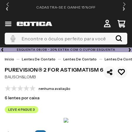
OS
CADASTRA-SE E GANHE 15%OFF
Encontre o óculos perfeito para você
ESQUENTA 08/08 • 20% EXTRA COM O CUPOM ESQUENTA
Lentes De Contato
Lentes De Contato
Lentes De Cont
PUREVISION® 2 FOR ASTIGMATISM 6
BAUSCH&LOMB
nenhuma avaliação
6
lentes por caixa
LEVE 4 PAGUE 3