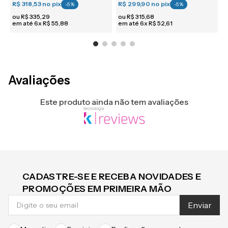
R$ 318,53
no pix
R$ 299,90
no pix
R
-
5
%
-
5
%
ou
R$
335
,
29
ou
R$
315
,
68
em até
6
x
R$
55
,
88
em até
6
x
R$
52
,
61
e
Avaliações
Este produto ainda não tem avaliações
CADASTRE-SE E RECEBA NOVIDADES E
PROMOÇÕES EM PRIMEIRA MÃO
Enviar