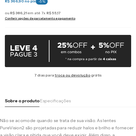
R$ 366,90
no pix
-
5
%
ou
R$
386
,
21
em até
7
x
R$
55
,
17
Conferir opções de parcelamento e pagamento
7 dias para
troca ou devolução
grátis
Sobre o produto
Especificações
Não se acomode quando se trata de sua visão. As lentes
PureVision2 são projetadas para reduzir halos e brilho e fornecer
a visão clara e nítida que você deve exigir. Além disso, a