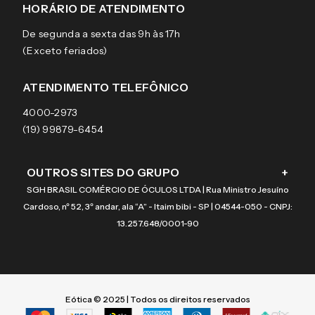
Sobre a eÓtica
Trocas e Devoluções
Ray-Ban
HORÁRIO DE ATENDIMENTO
Segurança
Entregas
Oakley
Óculos de grau
De segunda a sexta das 9h às 17h
Aviso de privacidade
Pagamentos
Tecnol
Óculos de sol
(Exceto feriados)
Termos e condições de uso
Garantias
Arnette
Lentes de contato
Meus pedidos
Vogue
Promoção
ATENDIMENTO TELEFÔNICO
Burberry
Coach
4000-2973
(19) 99879-6454
OUTROS SITES DO GRUPO
+
SGH BRASIL COMÉRCIO DE ÓCULOS LTDA | Rua Ministro Jesuíno
Cardoso, nº 52, 3º andar, ala “A” - Itaim bibi - SP | 04544-050 - CNPJ:
13.257.648/0001-90
Eótica © 2025 | Todos os direitos reservados