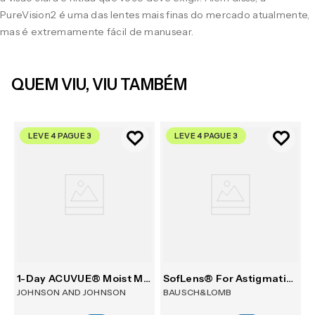
PureVision2 é uma das lentes mais finas do mercado atualmente,
mas é extremamente fácil de manusear.
QUEM VIU, VIU TAMBÉM
LEVE 4 PAGUE 3
LEVE 4 PAGUE 3
1-Day ACUVUE® Moist Multifocal 30
SofLens® For Astigmatism 6
JOHNSON AND JOHNSON
BAUSCH&LOMB