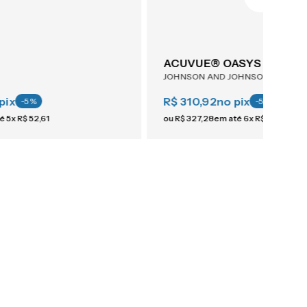
ACUVUE® OASYS Astigma
JOHNSON AND JOHNSON
pix
R$ 310,92
no pix
-
5
%
-
5
%
té
5
x
R$
52
,
61
ou
R$
327
,
28
em até
6
x
R$
54
,
54