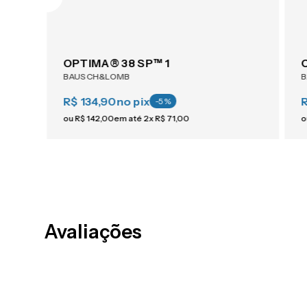
OPTIMA® 38 SP™ 1
BAUSCH&LOMB
R$ 134,90
no pix
-
5
%
ou
R$
142
,
00
em até
2
x
R$
71
,
00
o
Avaliações