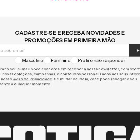
CADASTRE-SE E RECEBA NOVIDADES E
PROMOÇÕES EM PRIMEIRA MÃO
E
Masculino
Feminino
Prefiro não responder
rar o seu e-mail, você concorda em receber a nossa newsletter, com ofer
s, novas coleções, campanhas, e conteúdos personalizados aos seus inter
 nosso
Aviso de Privacidade
. Se mudar de ideia, você pode revogar o seu
mento a qualquer momento.