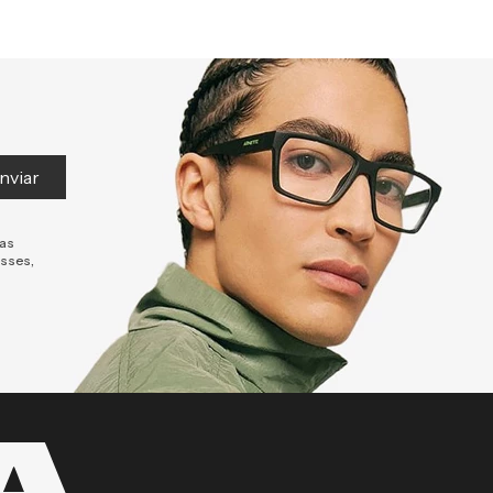
nviar
tas
esses,