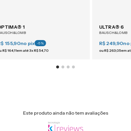
OPTIMA® 1
ULTRA® 6
BAUSCH&LOMB
BAUSCH&LOMB
R$ 155,90
no pix
R$ 249,90
no 
-
5
%
u
R$
164
,
11
em até
3
x
R$
54
,
70
ou
R$
263
,
05
em a
Este produto ainda não tem avaliações