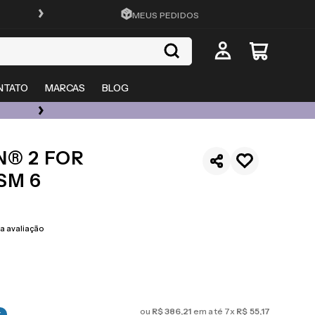
FRETE GRÁTIS EM TODO O SITE
MEUS PEDIDOS
NTATO
MARCAS
BLOG
ÓCULOS DE GRAU, SOL E LENTES COM ATÉ 50% OFF + 20% EXTRA
N® 2 FOR
SM 6
 avaliação
ou
R$
386
,
21
em até
7
x
R$
55
,
17
%