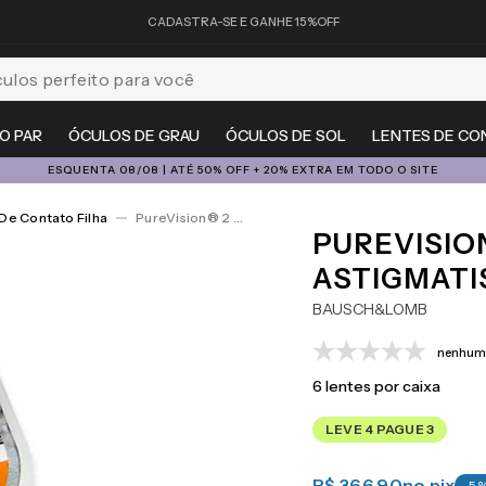
CADASTRA-SE E GANHE 15%OFF
feito para você
O PAR
ÓCULOS DE GRAU
ÓCULOS DE SOL
LENTES DE CO
ESQUENTA 08/08 | ATÉ 50% OFF + 20% EXTRA EM TODO O SITE
De Contato Filha
PureVision® 2 For Astigmatism 6
PUREVISIO
ASTIGMATI
BAUSCH&LOMB
nenhuma
6
lentes por caixa
LEVE 4 PAGUE 3
R$ 366,90
no pix
-
5