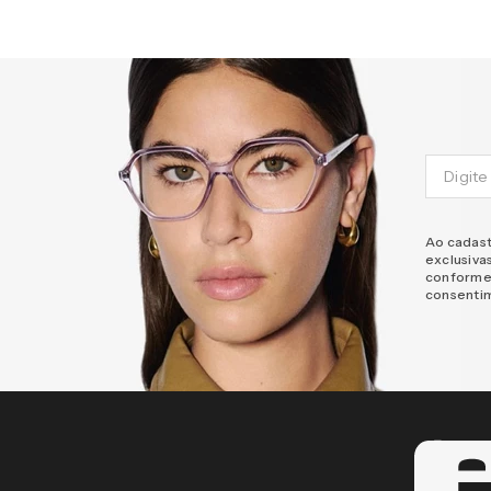
Ao cadast
exclusiva
conforme
consenti