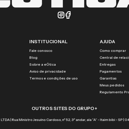
INSTITUCIONAL
AJUDA
Fale conosco
Como comprar
Blog
Central de rela
Sobre a eÓtica
Entregas
Aviso de privacidade
Pagamentos
Termos e condições de uso
Garantias
Meus pedidos
Regulamento P
OUTROS SITES DO GRUPO
+
 Rua Ministro Jesuíno Cardoso, nº 52, 3º andar, ala “A” - Itaim bibi - SP |