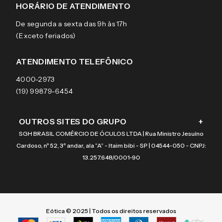
Sobre a eÓtica
Trocas e Devoluções
Ray-Ban
HORÁRIO DE ATENDIMENTO
Segurança
Entregas
Oakley
Óculos de grau
De segunda a sexta das 9h às 17h
Aviso de privacidade
Pagamentos
Tecnol
Óculos de sol
(Exceto feriados)
Termos e condições de uso
Garantias
Arnette
Lentes de contato
Meus pedidos
Vogue
Promoção
ATENDIMENTO TELEFÔNICO
Burberry
Coach
4000-2973
(19) 99879-6454
OUTROS SITES DO GRUPO
+
SGH BRASIL COMÉRCIO DE ÓCULOS LTDA | Rua Ministro Jesuíno
Cardoso, nº 52, 3º andar, ala “A” - Itaim bibi - SP | 04544-050 - CNPJ:
13.257.648/0001-90
Eótica © 2025 | Todos os direitos reservados