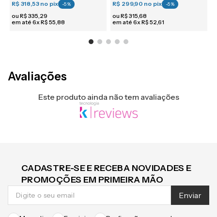
R$ 318,53
no pix
R$ 299,90
no pix
R
-
5
%
-
5
%
ou
R$
335
,
29
ou
R$
315
,
68
em até
6
x
R$
55
,
88
em até
6
x
R$
52
,
61
e
Avaliações
Este produto ainda não tem avaliações
CADASTRE-SE E RECEBA NOVIDADES E
PROMOÇÕES EM PRIMEIRA MÃO
Enviar