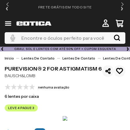
FRETE GRÁTIS EM TODO SITE
Encontre o óculos perfeito para você
GRAU, SOL E LENTES COM ATÉ 50% OFF + CUPOM ESQUENTA
Lentes De Contato
Lentes De Contato
Lentes De Cont
PUREVISION® 2 FOR ASTIGMATISM 6
BAUSCH&LOMB
nenhuma avaliação
6
lentes por caixa
LEVE 4 PAGUE 3