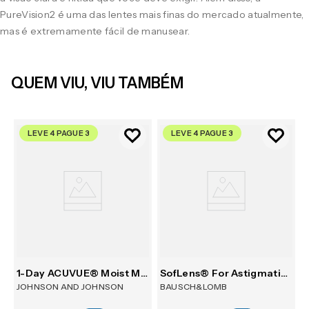
PureVision2 é uma das lentes mais finas do mercado atualmente,
mas é extremamente fácil de manusear.
QUEM VIU, VIU TAMBÉM
LEVE 4 PAGUE 3
LEVE 4 PAGUE 3
tism 30
1-Day ACUVUE® Moist Multifocal 30
SofLens® For Astigmatism 6
JOHNSON AND JOHNSON
BAUSCH&LOMB