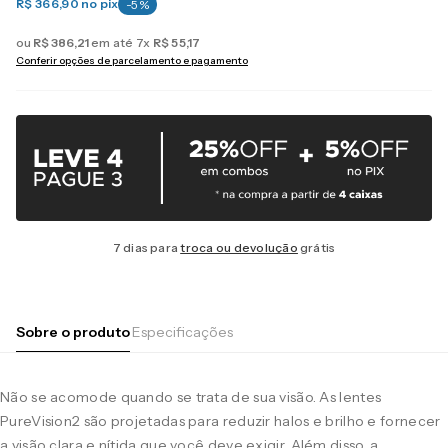
R$ 366,90
no pix
-
5
%
ou
R$
386
,
21
em até
7
x
R$
55
,
17
Conferir opções de parcelamento e pagamento
7 dias para
troca ou devolução
grátis
Sobre o produto
Especificações
Não se acomode quando se trata de sua visão. As lentes
PureVision2 são projetadas para reduzir halos e brilho e fornecer
a visão clara e nítida que você deve exigir. Além disso, a