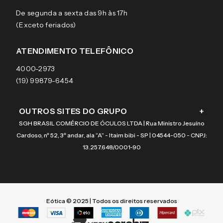
Sobre a eÓtica
Trocas e Devoluções
Ray-Ban
HORÁRIO DE ATENDIMENTO
Segurança
Entregas
Oakley
Óculos de grau
De segunda a sexta das 9h às 17h
Aviso de privacidade
Pagamentos
Tecnol
Óculos de sol
(Exceto feriados)
Termos e condições de uso
Garantias
Arnette
Lentes de contato
Meus pedidos
Vogue
Promoção
ATENDIMENTO TELEFÔNICO
Burberry
Coach
4000-2973
(19) 99879-6454
OUTROS SITES DO GRUPO
+
SGH BRASIL COMÉRCIO DE ÓCULOS LTDA | Rua Ministro Jesuíno
Cardoso, nº 52, 3º andar, ala “A” - Itaim bibi - SP | 04544-050 - CNPJ:
13.257.648/0001-90
Eótica © 2025 | Todos os direitos reservados