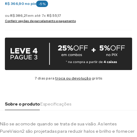
R$ 366,90
no pix
-
5
%
ou
R$
386
,
21
em até
7
x
R$
55
,
17
Conferir opções de parcelamento e pagamento
7 dias para
troca ou devolução
grátis
Sobre o produto
Especificações
Não se acomode quando se trata de sua visão. As lentes
PureVision2 são projetadas para reduzir halos e brilho e fornecer