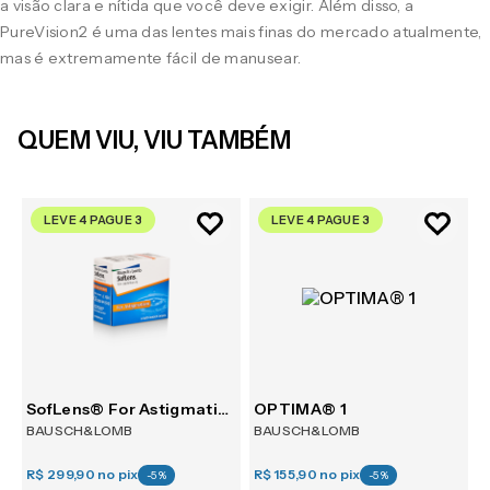
a visão clara e nítida que você deve exigir. Além disso, a
PureVision2 é uma das lentes mais finas do mercado atualmente,
mas é extremamente fácil de manusear.
QUEM VIU, VIU TAMBÉM
LEVE 4 PAGUE 3
LEVE 4 PAGUE 3
30
SofLens® For Astigmatism 6
OPTIMA® 1
BAUSCH&LOMB
BAUSCH&LOMB