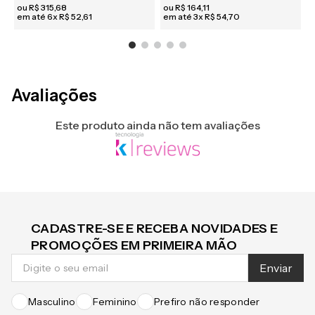
R$ 299,90
no pix
R$ 155,90
no pix
R
-
5
%
-
5
%
ou
R$
315
,
68
ou
R$
164
,
11
em até
6
x
R$
52
,
61
em até
3
x
R$
54
,
70
e
Avaliações
Este produto ainda não tem avaliações
CADASTRE-SE E RECEBA NOVIDADES E
PROMOÇÕES EM PRIMEIRA MÃO
Enviar