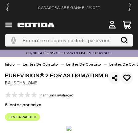
OS
CADASTRA-SE E GANHE 15%OFF
Encontre o óculos perfeito para você
08/08 •ATÉ 50% OFF + 25% EXTRA EM TODO SITE
Lentes De Contato
Lentes De Contato
Lentes De Cont
PUREVISION® 2 FOR ASTIGMATISM 6
BAUSCH&LOMB
nenhuma avaliação
6
lentes por caixa
LEVE 4 PAGUE 3