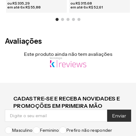
R$ 318,53
no pix
R$ 299,90
no pix
R
-
5
%
-
5
%
ou
R$
335
,
29
ou
R$
315
,
68
em até
6
x
R$
55
,
88
em até
6
x
R$
52
,
61
e
Avaliações
Este produto ainda não tem avaliações
CADASTRE-SE E RECEBA NOVIDADES E
PROMOÇÕES EM PRIMEIRA MÃO
Enviar