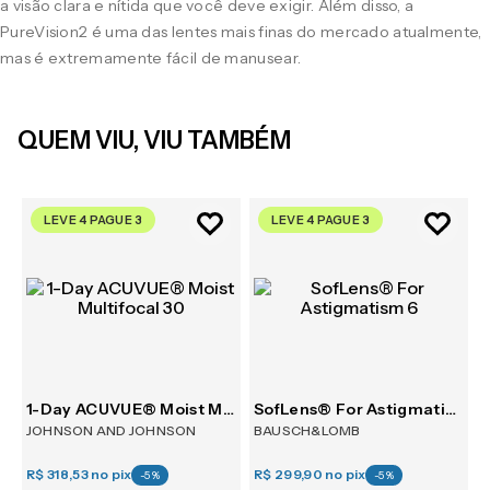
a visão clara e nítida que você deve exigir. Além disso, a
PureVision2 é uma das lentes mais finas do mercado atualmente,
mas é extremamente fácil de manusear.
QUEM VIU, VIU TAMBÉM
LEVE 4 PAGUE 3
LEVE 4 PAGUE 3
m 6
1-Day ACUVUE® Moist Multifocal 30
SofLens® For Astigmatism 6
JOHNSON AND JOHNSON
BAUSCH&LOMB