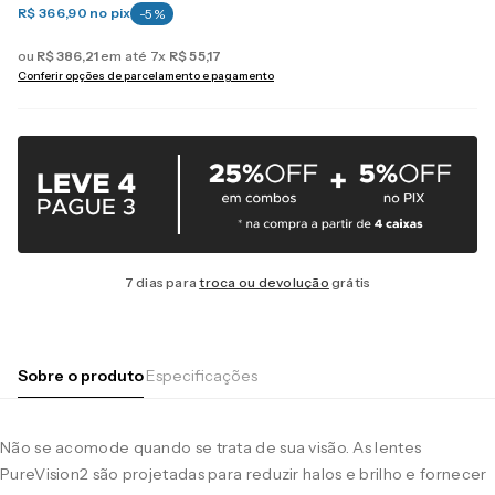
R$ 366,90
no pix
-
5
%
ou
R$
386
,
21
em até
7
x
R$
55
,
17
Conferir opções de parcelamento e pagamento
7 dias para
troca ou devolução
grátis
Sobre o produto
Especificações
Não se acomode quando se trata de sua visão. As lentes
PureVision2 são projetadas para reduzir halos e brilho e fornecer