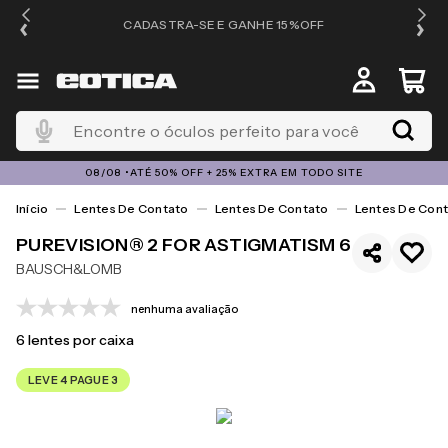
OS
CADASTRA-SE E GANHE 15%OFF
Encontre o óculos perfeito para você
08/08 •ATÉ 50% OFF + 25% EXTRA EM TODO SITE
Lentes De Contato
Lentes De Contato
Lentes De Cont
PUREVISION® 2 FOR ASTIGMATISM 6
BAUSCH&LOMB
nenhuma avaliação
6
lentes por caixa
LEVE 4 PAGUE 3