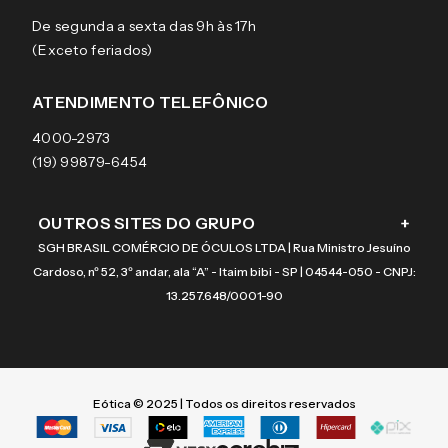
Sobre a eÓtica
Trocas e Devoluções
Ray-Ban
HORÁRIO DE ATENDIMENTO
Segurança
Entregas
Oakley
Óculos de grau
De segunda a sexta das 9h às 17h
Aviso de privacidade
Pagamentos
Tecnol
Óculos de sol
(Exceto feriados)
Termos e condições de uso
Garantias
Arnette
Lentes de contato
Meus pedidos
Vogue
Promoção
ATENDIMENTO TELEFÔNICO
Burberry
Coach
4000-2973
(19) 99879-6454
OUTROS SITES DO GRUPO
+
SGH BRASIL COMÉRCIO DE ÓCULOS LTDA | Rua Ministro Jesuíno
Cardoso, nº 52, 3º andar, ala “A” - Itaim bibi - SP | 04544-050 - CNPJ:
13.257.648/0001-90
Eótica © 2025 | Todos os direitos reservados