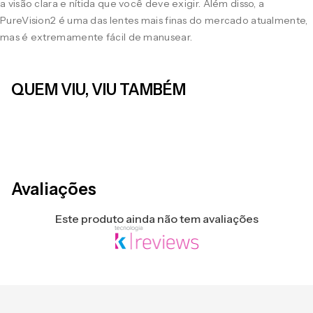
a visão clara e nítida que você deve exigir. Além disso, a
PureVision2 é uma das lentes mais finas do mercado atualmente,
mas é extremamente fácil de manusear.
QUEM VIU, VIU TAMBÉM
LEVE 4 PAGUE 3
LEVE 4 PAGUE 3
1-Day ACUVUE® Moist For Astigmatism 30
1-Day ACUVUE® Moist Multifocal 30
JOHNSON AND JOHNSON
JOHNSON AND JOHNSON
R$ 282,97
no pix
R$ 318,53
no pix
R
-
5
%
-
5
%