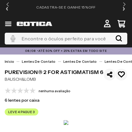
OS
CADASTRA-SE E GANHE 15%OFF
Encontre o óculos perfeito para você
08/08 •ATÉ 50% OFF + 25% EXTRA EM TODO SITE
Lentes De Contato
Lentes De Contato
Lentes De Cont
PUREVISION® 2 FOR ASTIGMATISM 6
BAUSCH&LOMB
nenhuma avaliação
6
lentes por caixa
LEVE 4 PAGUE 3