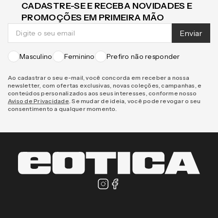
ou
R$
297
,
86
ou
R$
335
,
29
em até
5
x
R$
59
,
57
em até
6
x
R$
55
,
88
e
Avaliações
Este produto ainda não tem avaliações
CADASTRE-SE E RECEBA NOVIDADES E
PROMOÇÕES EM PRIMEIRA MÃO
Enviar
Masculino
Feminino
Prefiro não responder