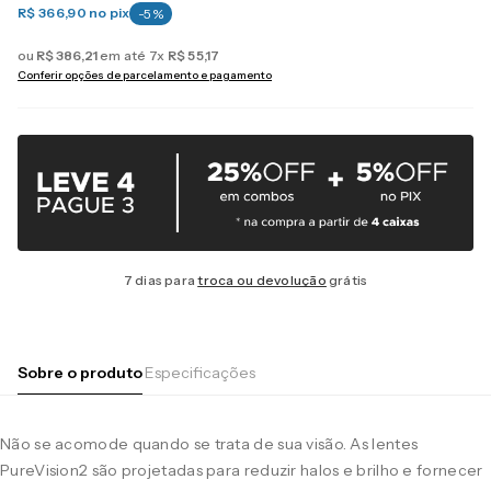
R$ 366,90
no pix
-
5
%
ou
R$
386
,
21
em até
7
x
R$
55
,
17
Conferir opções de parcelamento e pagamento
7 dias para
troca ou devolução
grátis
Sobre o produto
Especificações
Não se acomode quando se trata de sua visão. As lentes
PureVision2 são projetadas para reduzir halos e brilho e fornecer