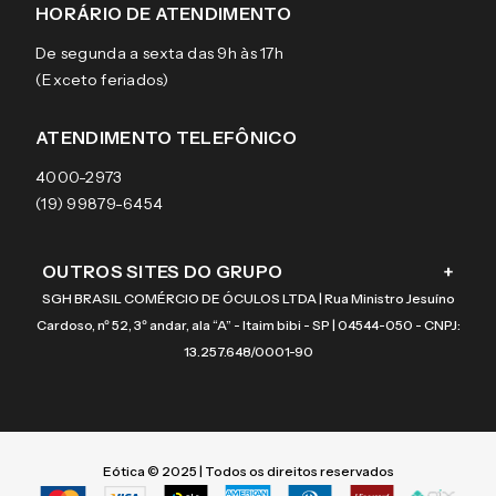
Sobre a eÓtica
Trocas e Devoluções
Ray-Ban
HORÁRIO DE ATENDIMENTO
Segurança
Entregas
Oakley
Óculos de grau
De segunda a sexta das 9h às 17h
Aviso de privacidade
Pagamentos
Tecnol
Óculos de sol
(Exceto feriados)
Termos e condições de uso
Garantias
Arnette
Lentes de contato
Meus pedidos
Vogue
Promoção
ATENDIMENTO TELEFÔNICO
Burberry
Coach
4000-2973
(19) 99879-6454
OUTROS SITES DO GRUPO
+
SGH BRASIL COMÉRCIO DE ÓCULOS LTDA | Rua Ministro Jesuíno
Cardoso, nº 52, 3º andar, ala “A” - Itaim bibi - SP | 04544-050 - CNPJ:
13.257.648/0001-90
Eótica © 2025 | Todos os direitos reservados