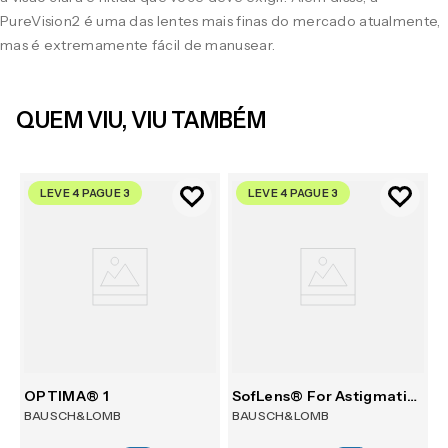
PureVision2 é uma das lentes mais finas do mercado atualmente,
mas é extremamente fácil de manusear.
QUEM VIU, VIU TAMBÉM
LEVE 4 PAGUE 3
LEVE 4 PAGUE 3
30
OPTIMA® 1
SofLens® For Astigmatism 6
BAUSCH&LOMB
BAUSCH&LOMB