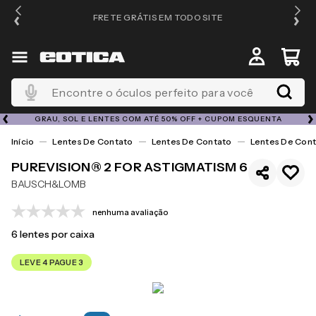
FRETE GRÁTIS EM TODO SITE
Encontre o óculos perfeito para você
GRAU, SOL E LENTES COM ATÉ 50% OFF + CUPOM ESQUENTA
Lentes De Contato
Lentes De Contato
Lentes De Cont
PUREVISION® 2 FOR ASTIGMATISM 6
BAUSCH&LOMB
nenhuma avaliação
6
lentes por caixa
LEVE 4 PAGUE 3