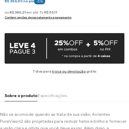
R$ 366,90
no pix
-
5
%
ou
R$
386
,
21
em até
7
x
R$
55
,
17
Conferir opções de parcelamento e pagamento
7 dias para
troca ou devolução
grátis
Sobre o produto
Especificações
Não se acomode quando se trata de sua visão. As lentes
PureVision2 são projetadas para reduzir halos e brilho e fornecer
a visão clara e nítida que você deve exigir. Além disso, a