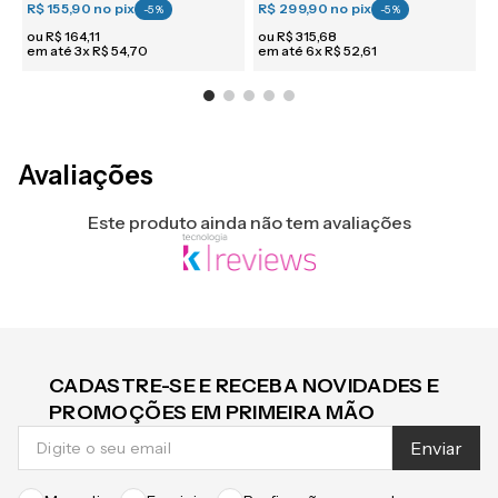
R$ 155,90
no pix
R$ 299,90
no pix
R
-
5
%
-
5
%
ou
R$
164
,
11
ou
R$
315
,
68
em até
3
x
R$
54
,
70
em até
6
x
R$
52
,
61
e
Avaliações
Este produto ainda não tem avaliações
CADASTRE-SE E RECEBA NOVIDADES E
PROMOÇÕES EM PRIMEIRA MÃO
Enviar