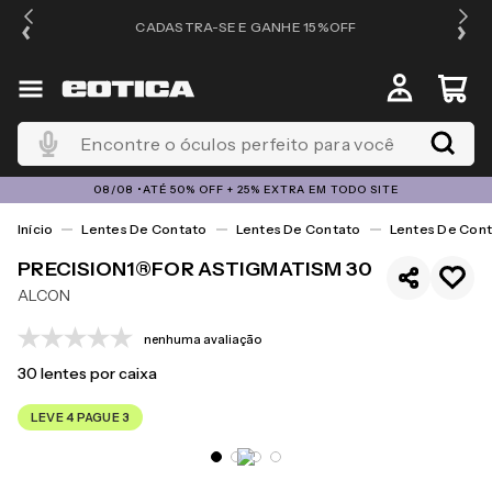
OS
CADASTRA-SE E GANHE 15%OFF
Encontre o óculos perfeito para você
08/08 •ATÉ 50% OFF + 25% EXTRA EM TODO SITE
Lentes De Contato
Lentes De Contato
Lentes De Cont
PRECISION1®FOR ASTIGMATISM 30
ALCON
nenhuma avaliação
30
lentes por caixa
LEVE 4 PAGUE 3