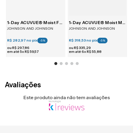
1-Day ACUVUE® Moist For Astigmatism 30
1-Day ACUVUE® Moist Multifocal 30
JOHNSON AND JOHNSON
JOHNSON AND JOHNSON
R$ 282,97
no pix
R$ 318,53
no pix
R
-
5
%
-
5
%
ou
R$
297
,
86
ou
R$
335
,
29
em até
5
x
R$
59
,
57
em até
6
x
R$
55
,
88
e
Avaliações
Este produto ainda não tem avaliações