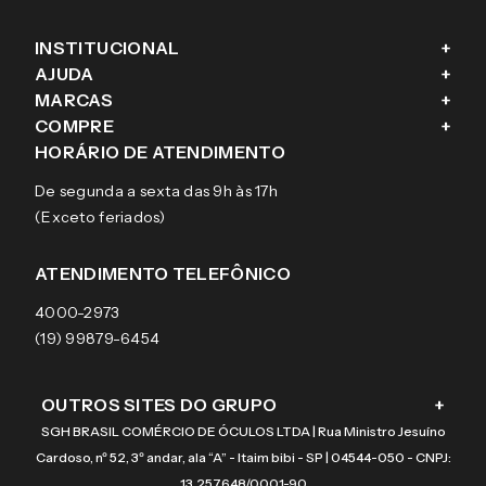
INSTITUCIONAL
+
AJUDA
+
Fale conosco
MARCAS
+
Blog
Como comprar
COMPRE
+
Sobre a eÓtica
Trocas e Devoluções
Ray-Ban
HORÁRIO DE ATENDIMENTO
Segurança
Entregas
Oakley
Óculos de grau
De segunda a sexta das 9h às 17h
Aviso de privacidade
Pagamentos
Tecnol
Óculos de sol
(Exceto feriados)
Termos e condições de uso
Garantias
Arnette
Lentes de contato
Meus pedidos
Vogue
Promoção
ATENDIMENTO TELEFÔNICO
Burberry
Coach
4000-2973
(19) 99879-6454
OUTROS SITES DO GRUPO
+
SGH BRASIL COMÉRCIO DE ÓCULOS LTDA | Rua Ministro Jesuíno
Cardoso, nº 52, 3º andar, ala “A” - Itaim bibi - SP | 04544-050 - CNPJ:
13.257.648/0001-90