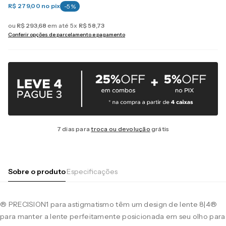
R$ 279,00
no pix
-
5
%
ou
R$
293
,
68
em até
5
x
R$
58
,
73
Conferir opções de parcelamento e pagamento
7 dias para
troca ou devolução
grátis
Sobre o produto
Especificações
® PRECISION1 para astigmatismo têm um design de lente 8|4®
para manter a lente perfeitamente posicionada em seu olho para