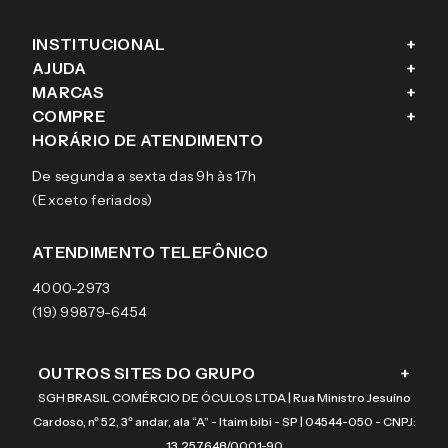
INSTITUCIONAL
+
AJUDA
+
Fale conosco
MARCAS
+
Blog
Como comprar
COMPRE
+
Sobre a eÓtica
Trocas e Devoluções
Ray-Ban
HORÁRIO DE ATENDIMENTO
Segurança
Entregas
Oakley
Óculos de grau
De segunda a sexta das 9h às 17h
Aviso de privacidade
Pagamentos
Tecnol
Óculos de sol
(Exceto feriados)
Termos e condições de uso
Garantias
Arnette
Lentes de contato
Meus pedidos
Vogue
Promoção
ATENDIMENTO TELEFÔNICO
Burberry
Coach
4000-2973
(19) 99879-6454
OUTROS SITES DO GRUPO
+
SGH BRASIL COMÉRCIO DE ÓCULOS LTDA | Rua Ministro Jesuíno
Cardoso, nº 52, 3º andar, ala “A” - Itaim bibi - SP | 04544-050 - CNPJ:
13.257.648/0001-90