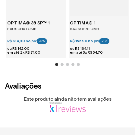
m 6
OPTIMA® 38 SP™ 1
OPTIMA® 1
BAUSCH&LOMB
BAUSCH&LOMB
R$ 134,90
no pix
R$ 155,90
no pix
R
-
5
%
-
5
%
ou
R$
142
,
00
ou
R$
164
,
11
em até
2
x
R$
71
,
00
em até
3
x
R$
54
,
70
e
Avaliações
Este produto ainda não tem avaliações