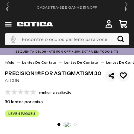
OS
CADASTRA-SE E GANHE 15%OFF
Encontre o óculos perfeito para você
ESQUENTA 08/08 •ATÉ 50% OFF + 25% EXTRA EM TODO SITE
Lentes De Contato
Lentes De Contato
Lentes De Cont
PRECISION1®FOR ASTIGMATISM 30
ALCON
nenhuma avaliação
30
lentes por caixa
LEVE 4 PAGUE 3