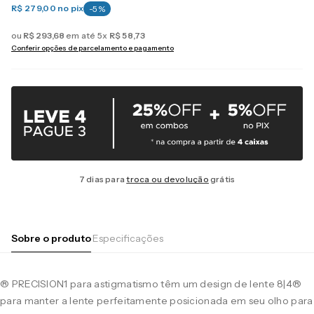
R$ 279,00
no pix
-
5
%
ou
R$
293
,
68
em até
5
x
R$
58
,
73
Conferir opções de parcelamento e pagamento
7 dias para
troca ou devolução
grátis
Sobre o produto
Especificações
® PRECISION1 para astigmatismo têm um design de lente 8|4®
para manter a lente perfeitamente posicionada em seu olho para