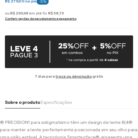
R$ 279,00
no pix
-
5
%
ou
R$
293
,
68
em até
5
x
R$
58
,
73
Conferir opções de parcelamento e pagamento
7 dias para
troca ou devolução
grátis
Sobre o produto
Especificações
® PRECISION1 para astigmatismo têm um design de lente 8|4®
para manter a lente perfeitamente posicionada em seu olho para
uma visão estável. A tecnologia Smartsurface® apresenta uma