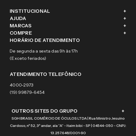
INSTITUCIONAL
+
AJUDA
+
Fale conosco
MARCAS
+
Blog
Como comprar
COMPRE
+
Sobre a eÓtica
Trocas e Devoluções
Ray-Ban
HORÁRIO DE ATENDIMENTO
Segurança
Entregas
Oakley
Óculos de grau
De segunda a sexta das 9h às 17h
Aviso de privacidade
Pagamentos
Tecnol
Óculos de sol
(Exceto feriados)
Termos e condições de uso
Garantias
Arnette
Lentes de contato
Meus pedidos
Vogue
Promoção
ATENDIMENTO TELEFÔNICO
Burberry
Coach
4000-2973
(19) 99879-6454
OUTROS SITES DO GRUPO
+
SGH BRASIL COMÉRCIO DE ÓCULOS LTDA | Rua Ministro Jesuíno
Cardoso, nº 52, 3º andar, ala “A” - Itaim bibi - SP | 04544-050 - CNPJ:
13.257.648/0001-90