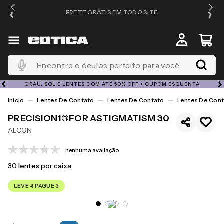
FRETE GRÁTIS EM TODO SITE
Encontre o óculos perfeito para você
GRAU, SOL E LENTES COM ATÉ 50% OFF + CUPOM ESQUENTA
Lentes De Contato
Lentes De Contato
Lentes De Cont
PRECISION1®FOR ASTIGMATISM 30
ALCON
nenhuma avaliação
30
lentes por caixa
LEVE 4 PAGUE 3