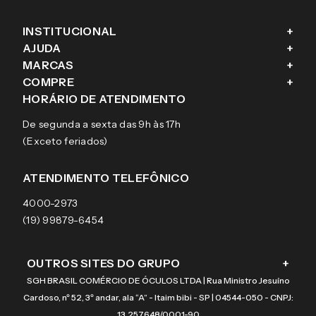
INSTITUCIONAL
+
AJUDA
+
Fale conosco
MARCAS
+
Blog
Como comprar
COMPRE
+
Sobre a eÓtica
Trocas e Devoluções
Ray-Ban
HORÁRIO DE ATENDIMENTO
Segurança
Entregas
Oakley
Óculos de grau
De segunda a sexta das 9h às 17h
Aviso de privacidade
Pagamentos
Tecnol
Óculos de sol
(Exceto feriados)
Termos e condições de uso
Garantias
Arnette
Lentes de contato
Meus pedidos
Vogue
Promoção
ATENDIMENTO TELEFÔNICO
Burberry
Coach
4000-2973
(19) 99879-6454
OUTROS SITES DO GRUPO
+
SGH BRASIL COMÉRCIO DE ÓCULOS LTDA | Rua Ministro Jesuíno
Cardoso, nº 52, 3º andar, ala “A” - Itaim bibi - SP | 04544-050 - CNPJ:
13.257.648/0001-90