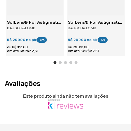
30
SofLens® For Astigmatism 6
SofLens® For Astigmatism 6
BAUSCH&LOMB
BAUSCH&LOMB
R$ 299,90
no pix
R$ 299,90
no pix
R
-
5
%
-
5
%
ou
R$
315
,
68
ou
R$
315
,
68
em até
6
x
R$
52
,
61
em até
6
x
R$
52
,
61
e
Avaliações
Este produto ainda não tem avaliações