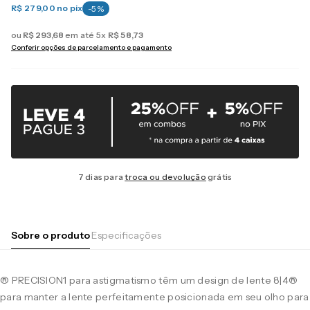
R$ 279,00
no pix
-
5
%
ou
R$
293
,
68
em até
5
x
R$
58
,
73
Conferir opções de parcelamento e pagamento
7 dias para
troca ou devolução
grátis
Sobre o produto
Especificações
® PRECISION1 para astigmatismo têm um design de lente 8|4®
para manter a lente perfeitamente posicionada em seu olho para