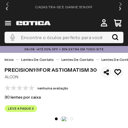
OS
CADASTRA-SE E GANHE 15%OFF
Encontre o óculos perfeito para você
08/08 •ATÉ 50% OFF + 25% EXTRA EM TODO SITE
Lentes De Contato
Lentes De Contato
Lentes De Cont
PRECISION1®FOR ASTIGMATISM 30
ALCON
nenhuma avaliação
30
lentes por caixa
LEVE 4 PAGUE 3