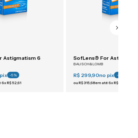
r Astigmatism 6
SofLens® For Astigmati
BAUSCH&LOMB
pix
R$ 299,90
no pix
-
5
%
-
5
%
é
6
x
R$
52
,
61
ou
R$
315
,
68
em até
6
x
R$
52
,
61