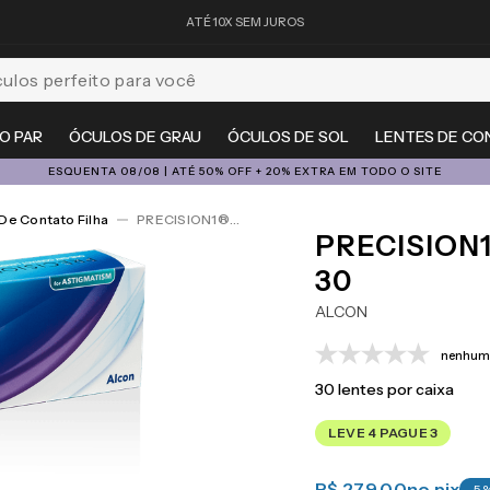
ATÉ 10X SEM JUROS
feito para você
O PAR
ÓCULOS DE GRAU
ÓCULOS DE SOL
LENTES DE CO
ESQUENTA 08/08 | ATÉ 50% OFF + 20% EXTRA EM TODO O SITE
De Contato Filha
PRECISION1®for Astigmatism 30
PRECISION
30
ALCON
nenhuma
30
lentes por caixa
LEVE 4 PAGUE 3
R$ 279,00
no pix
-
5