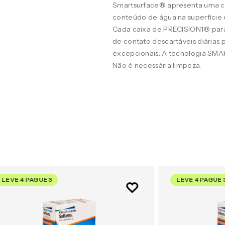
Smartsurface® apresenta uma c
conteúdo de água na superfície 
Cada caixa de PRECISION1® para
de contato descartáveis diárias 
excepcionais. A tecnologia SMAR
Não é necessária limpeza.
LEVE 4 PAGUE 3
LEVE 4 PAGUE 