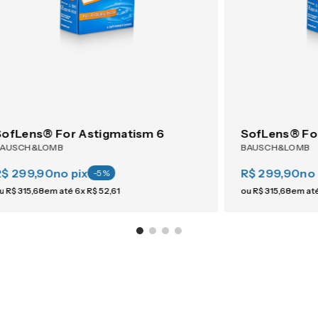
SofLens® For Astigmatism 6
SofLens® Fo
BAUSCH&LOMB
BAUSCH&LOMB
R$ 299,90
no pix
R$ 299,90
no 
-
5
%
u
R$
315
,
68
em até
6
x
R$
52
,
61
ou
R$
315
,
68
em at