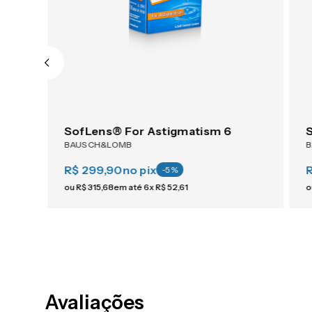
SofLens® For Astigmatism 6
BAUSCH&LOMB
R$ 299,90
no pix
-
5
%
ou
R$
315
,
68
em até
6
x
R$
52
,
61
o
Avaliações