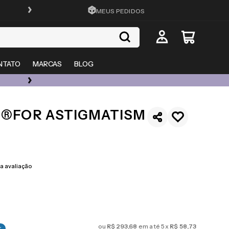
CADASTRA-SE E GANHE 15%OFF
MEUS PEDIDOS
NTATO
MARCAS
BLOG
ÓCULOS DE GRAU, SOL E LENTES COM ATÉ 50% OFF + 20% EXTRA
1®FOR ASTIGMATISM
 avaliação
ou
R$
293
,
68
em até
5
x
R$
58
,
73
%