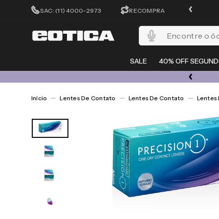
FRETE GRÁTIS EM TODO O SITE
SAC: (11) 4000-2973
RECOMPRA
Encontre o óculos per
SALE
40% OFF SEGUND
OL E LENTES COM ATÉ 50% OFF + 20% EXTRA NO CUPOM ESQUENTA
Lentes De Contato
Lentes De Contato
Lentes 