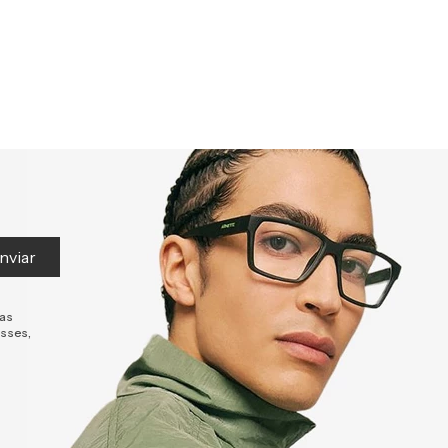
nviar
tas
esses,