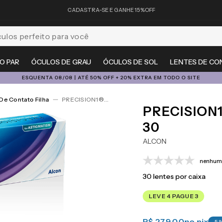
CADASTRA-SE E GANHE 15%OFF
feito para você
O PAR
ÓCULOS DE GRAU
ÓCULOS DE SOL
LENTES DE CO
ESQUENTA 08/08 | ATÉ 50% OFF + 20% EXTRA EM TODO O SITE
De Contato Filha
PRECISION1®for Astigmatism 30
PRECISION
30
ALCON
nenhuma
30
lentes por caixa
LEVE 4 PAGUE 3
R$ 279,00
no pix
-
5