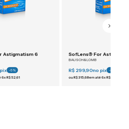
r Astigmatism 6
SofLens® For Astigmati
BAUSCH&LOMB
pix
R$ 299,90
no pix
-
5
%
-
5
%
é
6
x
R$
52
,
61
ou
R$
315
,
68
em até
6
x
R$
52
,
61