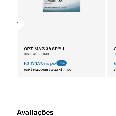
AIR OPTIX® Plus HydraGlyde® Astigmatism 6
OPTIMA® 38 SP™ 1
BAUSCH&LOMB
R$ 134,90
no pix
-
5
%
ou
R$
142
,
00
em até
2
x
R$
71
,
00
o
Avaliações