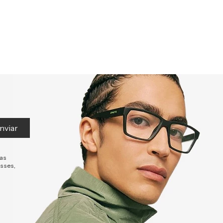
nviar
tas
esses,