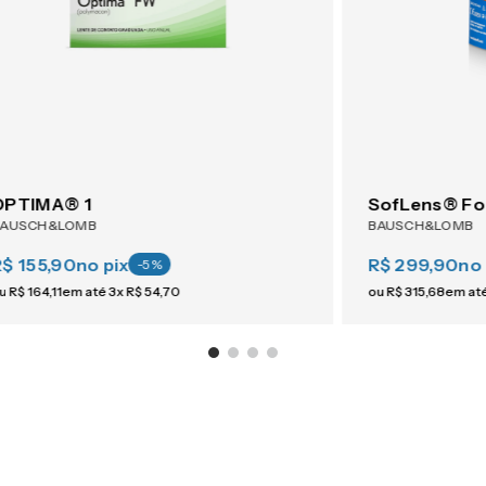
OPTIMA® 1
SofLens® Fo
BAUSCH&LOMB
BAUSCH&LOMB
R$ 155,90
no pix
R$ 299,90
no 
-
5
%
u
R$
164
,
11
em até
3
x
R$
54
,
70
ou
R$
315
,
68
em at