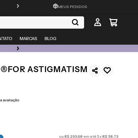
FRETE GRÁTIS EM TODO O SITE
MEUS PEDIDOS
NTATO
MARCAS
BLOG
ÓCULOS DE GRAU, SOL E LENTES COM ATÉ 50% OFF + 20% EXTRA
1®FOR ASTIGMATISM
 avaliação
ou
R$
293
,
68
em até
5
x
R$
58
,
73
%