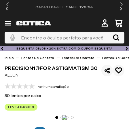
OS
CADASTRA-SE E GANHE 15%OFF
Encontre o óculos perfeito para você
ESQUENTA 08/08 • 20% EXTRA COM O CUPOM ESQUENTA
Lentes De Contato
Lentes De Contato
Lentes De Cont
PRECISION1®FOR ASTIGMATISM 30
ALCON
nenhuma avaliação
30
lentes por caixa
LEVE 4 PAGUE 3