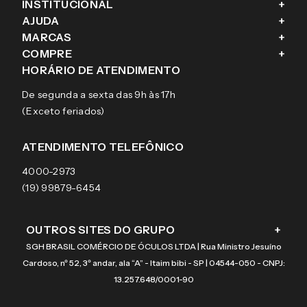
INSTITUCIONAL
+
AJUDA
+
Fale conosco
MARCAS
+
Blog
Como comprar
COMPRE
+
Sobre a eÓtica
Trocas e Devoluções
Ray-Ban
HORÁRIO DE ATENDIMENTO
Segurança
Entregas
Oakley
Óculos de grau
De segunda a sexta das 9h às 17h
Aviso de privacidade
Pagamentos
Tecnol
Óculos de sol
(Exceto feriados)
Termos e condições de uso
Garantias
Arnette
Lentes de contato
Meus pedidos
Vogue
Promoção
ATENDIMENTO TELEFÔNICO
Burberry
Coach
4000-2973
(19) 99879-6454
OUTROS SITES DO GRUPO
+
SGH BRASIL COMÉRCIO DE ÓCULOS LTDA | Rua Ministro Jesuíno
Cardoso, nº 52, 3º andar, ala “A” - Itaim bibi - SP | 04544-050 - CNPJ:
13.257.648/0001-90