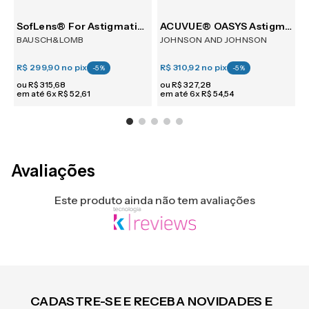
m 6
SofLens® For Astigmatism 6
ACUVUE® OASYS Astigmatism 6
BAUSCH&LOMB
JOHNSON AND JOHNSON
R$ 299,90
no pix
R$ 310,92
no pix
R
-
5
%
-
5
%
ou
R$
315
,
68
ou
R$
327
,
28
em até
6
x
R$
52
,
61
em até
6
x
R$
54
,
54
e
Avaliações
Este produto ainda não tem avaliações