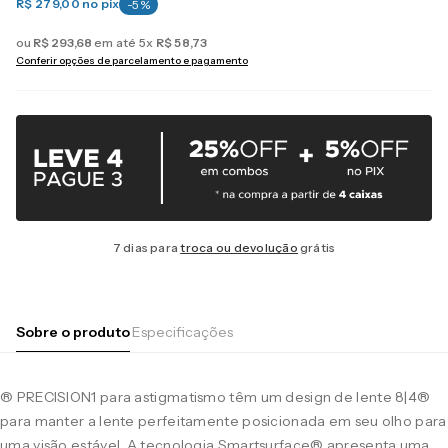
R$ 279,00
no pix
-
5
%
ou
R$
293
,
68
em até
5
x
R$
58
,
73
Conferir opções de parcelamento e pagamento
7 dias para
troca ou devolução
grátis
Sobre o produto
Especificações
® PRECISION1 para astigmatismo têm um design de lente 8|4®
para manter a lente perfeitamente posicionada em seu olho para
uma visão estável. A tecnologia Smartsurface® apresenta uma