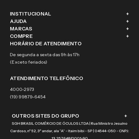
INSTITUCIONAL
+
AJUDA
+
Fale conosco
MARCAS
+
Blog
Como comprar
COMPRE
+
Sobre a eÓtica
Trocas e Devoluções
Ray-Ban
HORÁRIO DE ATENDIMENTO
Segurança
Entregas
Oakley
Óculos de grau
De segunda a sexta das 9h às 17h
Aviso de privacidade
Pagamentos
Tecnol
Óculos de sol
(Exceto feriados)
Termos e condições de uso
Garantias
Arnette
Lentes de contato
Meus pedidos
Vogue
Promoção
ATENDIMENTO TELEFÔNICO
Burberry
Coach
4000-2973
(19) 99879-6454
OUTROS SITES DO GRUPO
+
SGH BRASIL COMÉRCIO DE ÓCULOS LTDA | Rua Ministro Jesuíno
Cardoso, nº 52, 3º andar, ala “A” - Itaim bibi - SP | 04544-050 - CNPJ:
13.257.648/0001-90