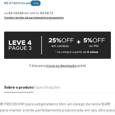
R$ 279,00
no pix
-
5
%
ou
R$
293
,
68
em até
5
x
R$
58
,
73
Conferir opções de parcelamento e pagamento
7 dias para
troca ou devolução
grátis
Sobre o produto
Especificações
® PRECISION1 para astigmatismo têm um design de lente 8|4®
para manter a lente perfeitamente posicionada em seu olho para