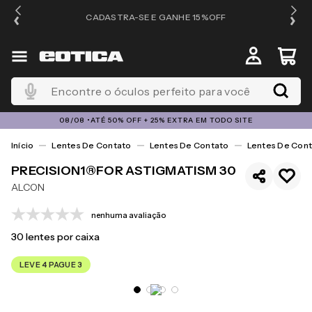
OS
CADASTRA-SE E GANHE 15%OFF
Encontre o óculos perfeito para você
08/08 •ATÉ 50% OFF + 25% EXTRA EM TODO SITE
Lentes De Contato
Lentes De Contato
Lentes De Cont
PRECISION1®FOR ASTIGMATISM 30
ALCON
nenhuma avaliação
30
lentes por caixa
LEVE 4 PAGUE 3