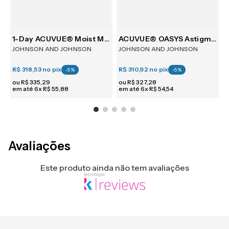
tism 30
1-Day ACUVUE® Moist Multifocal 30
ACUVUE® OASYS Astigmatism 6
JOHNSON AND JOHNSON
JOHNSON AND JOHNSON
R$ 318,53
no pix
R$ 310,92
no pix
R
-
5
%
-
5
%
ou
R$
335
,
29
ou
R$
327
,
28
em até
6
x
R$
55
,
88
em até
6
x
R$
54
,
54
e
Avaliações
Este produto ainda não tem avaliações