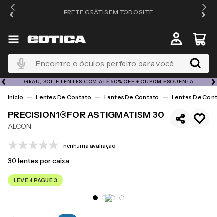
FRETE GRÁTIS EM TODO SITE
Encontre o óculos perfeito para você
GRAU, SOL E LENTES COM ATÉ 50% OFF + CUPOM ESQUENTA
Lentes De Contato
Lentes De Contato
Lentes De Cont
PRECISION1®FOR ASTIGMATISM 30
ALCON
nenhuma avaliação
30
lentes por caixa
LEVE 4 PAGUE 3