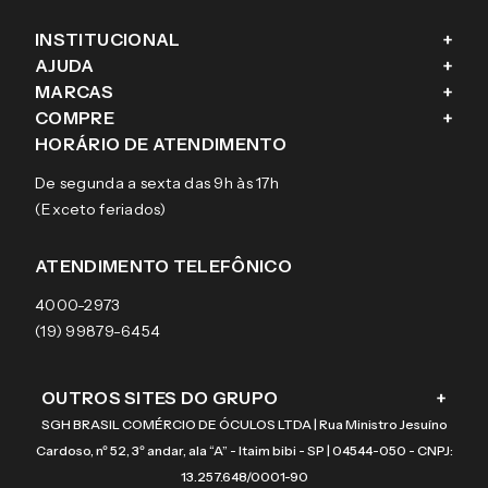
INSTITUCIONAL
+
AJUDA
+
Fale conosco
MARCAS
+
Blog
Como comprar
COMPRE
+
Sobre a eÓtica
Trocas e Devoluções
Ray-Ban
HORÁRIO DE ATENDIMENTO
Segurança
Entregas
Oakley
Óculos de grau
De segunda a sexta das 9h às 17h
Aviso de privacidade
Pagamentos
Tecnol
Óculos de sol
(Exceto feriados)
Termos e condições de uso
Garantias
Arnette
Lentes de contato
Meus pedidos
Vogue
Promoção
ATENDIMENTO TELEFÔNICO
Burberry
Coach
4000-2973
(19) 99879-6454
OUTROS SITES DO GRUPO
+
SGH BRASIL COMÉRCIO DE ÓCULOS LTDA | Rua Ministro Jesuíno
Cardoso, nº 52, 3º andar, ala “A” - Itaim bibi - SP | 04544-050 - CNPJ:
13.257.648/0001-90