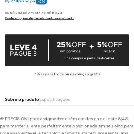
R$ 279,00
no pix
-
5
%
ou
R$
293
,
68
em até
5
x
R$
58
,
73
Conferir opções de parcelamento e pagamento
7 dias para
troca ou devolução
grátis
Sobre o produto
Especificações
® PRECISION1 para astigmatismo têm um design de lente 8|4®
para manter a lente perfeitamente posicionada em seu olho para
uma visão estável. A tecnologia Smartsurface® apresenta uma