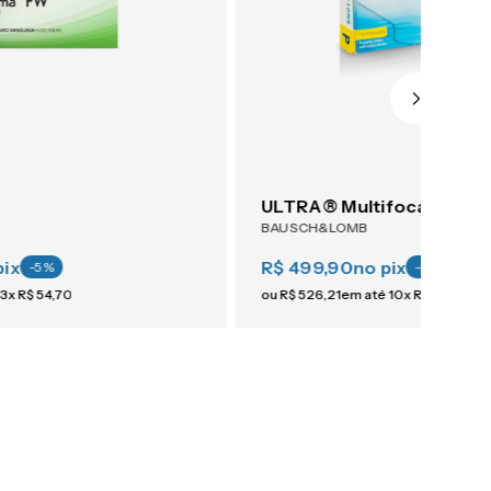
ULTRA® Multifocal 6
BAUSCH&LOMB
pix
R$ 499,90
no pix
-
5
%
-
5
%
3
x
R$
54
,
70
ou
R$
526
,
21
em até
10
x
R$
52
,
62