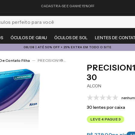
CADASTRA-SE E GANHE 15%OFF
feito para você
OS
ÓCULOS DE GRAU
ÓCULOS DE SOL
LENTES DE CONTA
08/08 | ATÉ 50% OFF + 25% EXTRA EM TODO O SITE
De Contato Filha
PRECISION1®for Astigmatism 30
PRECISION
30
ALCON
nenhuma
30
lentes por caixa
LEVE 4 PAGUE 3
R$ 279,00
no pix
-
5