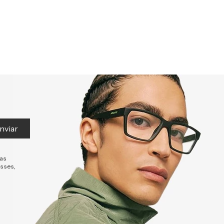
nviar
tas
esses,