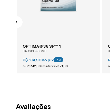
OPTIMA® 38 SP™ 1
BAUSCH&LOMB
R$ 134,90
no pix
-
5
%
ou
R$
142
,
00
em até
2
x
R$
71
,
00
o
Avaliações