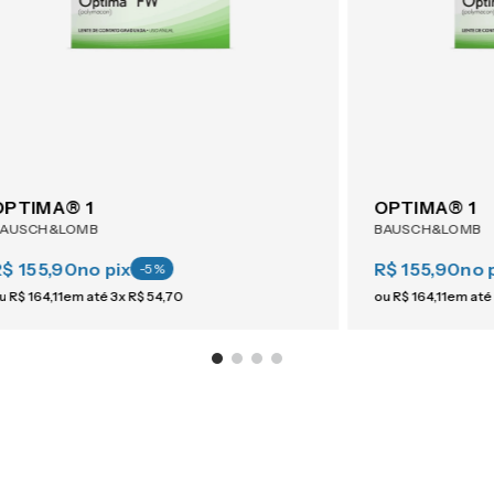
OPTIMA® 1
OPTIMA® 1
BAUSCH&LOMB
BAUSCH&LOMB
R$ 155,90
no pix
R$ 155,90
no 
-
5
%
u
R$
164
,
11
em até
3
x
R$
54
,
70
ou
R$
164
,
11
em até