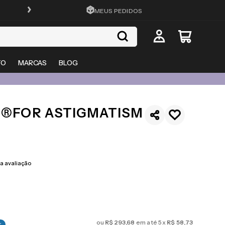
FRETE GRÁTIS EM TODO O SITE
MEUS PEDIDOS
TO
MARCAS
BLOG
1®FOR ASTIGMATISM
 avaliação
ou
R$
293
,
68
em até
5
x
R$
58
,
73
%