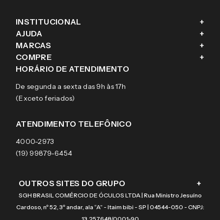
INSTITUCIONAL
+
AJUDA
+
Fale conosco
MARCAS
+
Blog
Como comprar
COMPRE
+
Sobre a eÓtica
Trocas e Devoluções
Ray-Ban
HORÁRIO DE ATENDIMENTO
Segurança
Entregas
Oakley
Óculos de grau
De segunda a sexta das 9h às 17h
Aviso de privacidade
Pagamentos
Tecnol
Óculos de sol
(Exceto feriados)
Termos e condições de uso
Garantias
Arnette
Lentes de contato
Meus pedidos
Vogue
Promoção
ATENDIMENTO TELEFÔNICO
Burberry
Coach
4000-2973
(19) 99879-6454
OUTROS SITES DO GRUPO
+
SGH BRASIL COMÉRCIO DE ÓCULOS LTDA | Rua Ministro Jesuíno
Cardoso, nº 52, 3º andar, ala “A” - Itaim bibi - SP | 04544-050 - CNPJ:
13.257.648/0001-90