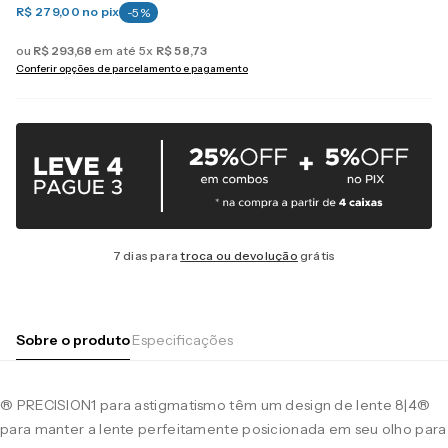
R$ 279,00
no pix
-
5
%
ou
R$
293
,
68
em até
5
x
R$
58
,
73
Conferir opções de parcelamento e pagamento
7 dias para
troca ou devolução
grátis
Sobre o produto
Especificações
® PRECISION1 para astigmatismo têm um design de lente 8|4®
para manter a lente perfeitamente posicionada em seu olho para