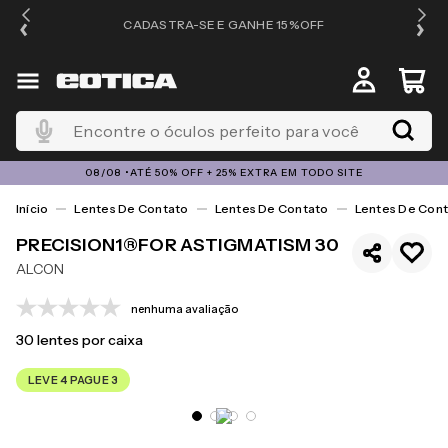
OS
CADASTRA-SE E GANHE 15%OFF
Encontre o óculos perfeito para você
08/08 •ATÉ 50% OFF + 25% EXTRA EM TODO SITE
Lentes De Contato
Lentes De Contato
Lentes De Cont
PRECISION1®FOR ASTIGMATISM 30
ALCON
nenhuma avaliação
30
lentes por caixa
LEVE 4 PAGUE 3