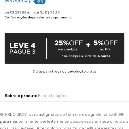
R$ 279,00
no pix
-
5
%
ou
R$
293
,
68
em até
5
x
R$
58
,
73
Conferir opções de parcelamento e pagamento
7 dias para
troca ou devolução
grátis
Sobre o produto
Especificações
® PRECISION1 para astigmatismo têm um design de lente 8|4®
para manter a lente perfeitamente posicionada em seu olho para
uma visão estável. A tecnologia Smartsurface® apresenta uma