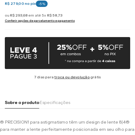
R$ 279,00
no pix
-
5
%
ou
R$
293
,
68
em até
5
x
R$
58
,
73
Conferir opções de parcelamento e pagamento
7 dias para
troca ou devolução
grátis
Sobre o produto
Especificações
® PRECISION1 para astigmatismo têm um design de lente 8|4®
para manter a lente perfeitamente posicionada em seu olho para