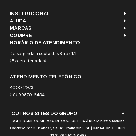
INSTITUCIONAL
+
AJUDA
+
Fale conosco
MARCAS
+
Blog
Como comprar
COMPRE
+
Sobre a eÓtica
Trocas e Devoluções
Ray-Ban
HORÁRIO DE ATENDIMENTO
Segurança
Entregas
Oakley
Óculos de grau
De segunda a sexta das 9h às 17h
Aviso de privacidade
Pagamentos
Tecnol
Óculos de sol
(Exceto feriados)
Termos e condições de uso
Garantias
Arnette
Lentes de contato
Meus pedidos
Vogue
Promoção
ATENDIMENTO TELEFÔNICO
Burberry
Coach
4000-2973
(19) 99879-6454
OUTROS SITES DO GRUPO
+
SGH BRASIL COMÉRCIO DE ÓCULOS LTDA | Rua Ministro Jesuíno
Cardoso, nº 52, 3º andar, ala “A” - Itaim bibi - SP | 04544-050 - CNPJ:
13.257.648/0001-90