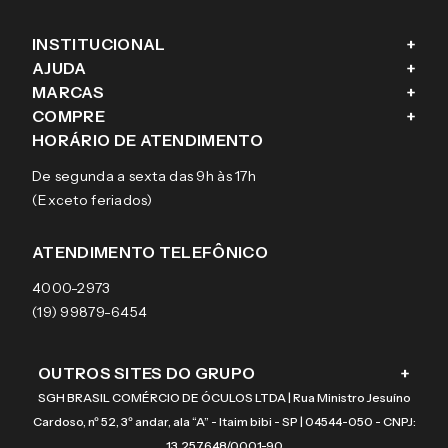
INSTITUCIONAL
+
AJUDA
+
Fale conosco
MARCAS
+
Blog
Como comprar
COMPRE
+
Sobre a eÓtica
Trocas e Devoluções
Ray-Ban
HORÁRIO DE ATENDIMENTO
Segurança
Entregas
Oakley
Óculos de grau
De segunda a sexta das 9h às 17h
Aviso de privacidade
Pagamentos
Tecnol
Óculos de sol
(Exceto feriados)
Termos e condições de uso
Garantias
Arnette
Lentes de contato
Meus pedidos
Vogue
Promoção
ATENDIMENTO TELEFÔNICO
Burberry
Coach
4000-2973
(19) 99879-6454
OUTROS SITES DO GRUPO
+
SGH BRASIL COMÉRCIO DE ÓCULOS LTDA | Rua Ministro Jesuíno
Cardoso, nº 52, 3º andar, ala “A” - Itaim bibi - SP | 04544-050 - CNPJ:
13.257.648/0001-90