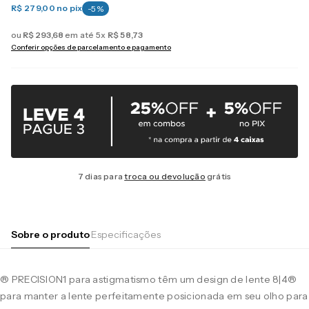
R$ 279,00
no pix
-
5
%
ou
R$
293
,
68
em até
5
x
R$
58
,
73
Conferir opções de parcelamento e pagamento
7 dias para
troca ou devolução
grátis
Sobre o produto
Especificações
® PRECISION1 para astigmatismo têm um design de lente 8|4®
para manter a lente perfeitamente posicionada em seu olho para