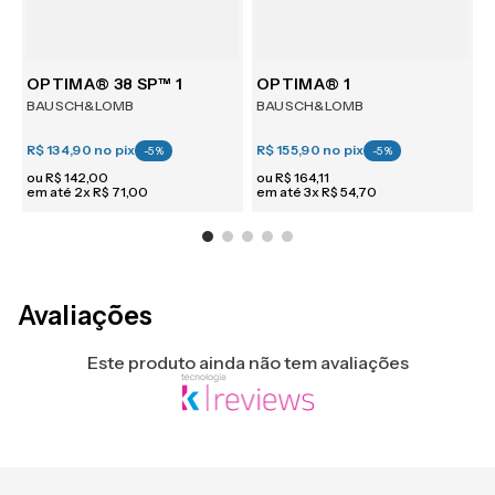
m 6
OPTIMA® 38 SP™ 1
OPTIMA® 1
BAUSCH&LOMB
BAUSCH&LOMB
R$ 134,90
no pix
R$ 155,90
no pix
R
-
5
%
-
5
%
ou
R$
142
,
00
ou
R$
164
,
11
em até
2
x
R$
71
,
00
em até
3
x
R$
54
,
70
e
Avaliações
Este produto ainda não tem avaliações