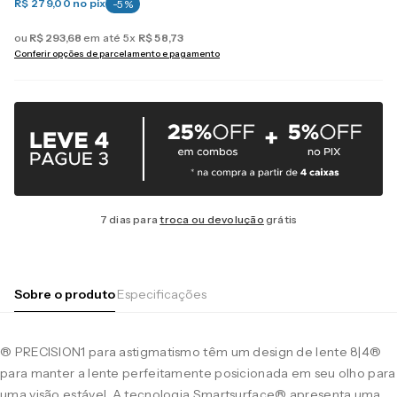
R$ 279,00
no pix
-
5
%
ou
R$
293
,
68
em até
5
x
R$
58
,
73
Conferir opções de parcelamento e pagamento
7 dias para
troca ou devolução
grátis
Sobre o produto
Especificações
® PRECISION1 para astigmatismo têm um design de lente 8|4®
para manter a lente perfeitamente posicionada em seu olho para
uma visão estável. A tecnologia Smartsurface® apresenta uma