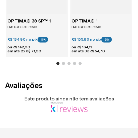
OPTIMA® 38 SP™ 1
OPTIMA® 1
BAUSCH&LOMB
BAUSCH&LOMB
R$ 134,90
no pix
R$ 155,90
no pix
R
-
5
%
-
5
%
ou
R$
142
,
00
ou
R$
164
,
11
em até
2
x
R$
71
,
00
em até
3
x
R$
54
,
70
e
Avaliações
Este produto ainda não tem avaliações