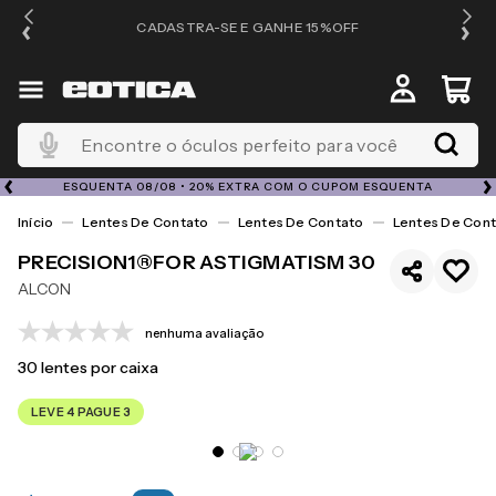
OS
CADASTRA-SE E GANHE 15%OFF
Encontre o óculos perfeito para você
ESQUENTA 08/08 • 20% EXTRA COM O CUPOM ESQUENTA
Lentes De Contato
Lentes De Contato
Lentes De Cont
PRECISION1®FOR ASTIGMATISM 30
ALCON
nenhuma avaliação
30
lentes por caixa
LEVE 4 PAGUE 3