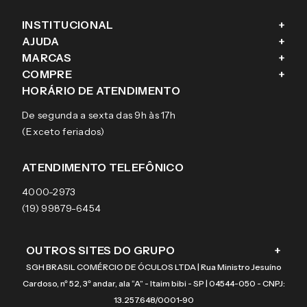
INSTITUCIONAL
+
AJUDA
+
Fale conosco
MARCAS
+
Blog
Como comprar
COMPRE
+
Sobre a eÓtica
Trocas e Devoluções
Ray-Ban
HORÁRIO DE ATENDIMENTO
Segurança
Entregas
Oakley
Óculos de grau
De segunda a sexta das 9h às 17h
Aviso de privacidade
Pagamentos
Tecnol
Óculos de sol
(Exceto feriados)
Termos e condições de uso
Garantias
Arnette
Lentes de contato
Meus pedidos
Vogue
Promoção
ATENDIMENTO TELEFÔNICO
Burberry
Coach
4000-2973
(19) 99879-6454
OUTROS SITES DO GRUPO
+
SGH BRASIL COMÉRCIO DE ÓCULOS LTDA | Rua Ministro Jesuíno
Cardoso, nº 52, 3º andar, ala “A” - Itaim bibi - SP | 04544-050 - CNPJ:
13.257.648/0001-90