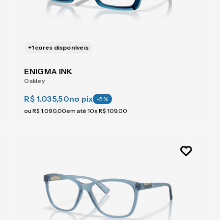
+
1
cores disponíveis
ENIGMA INK
Oakley
R$ 1.035,50
no pix
-
5
%
ou
R$
1
.
090
,
00
em até
10
x
R$
109
,
00