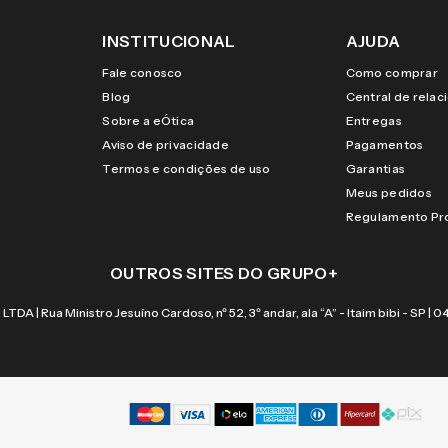
INSTITUCIONAL
AJUDA
Fale conosco
Como comprar
Blog
Central de rela
Sobre a eÓtica
Entregas
Aviso de privacidade
Pagamentos
Termos e condições de uso
Garantias
Meus pedidos
Regulamento P
OUTROS SITES DO GRUPO
+
 Rua Ministro Jesuíno Cardoso, nº 52, 3º andar, ala “A” - Itaim bibi - SP |