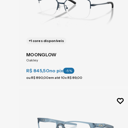
+
1
cores disponíveis
MOONGLOW
Oakley
R$ 845,50
no pix
-
5
%
ou
R$
890
,
00
em até
10
x
R$
89
,
00