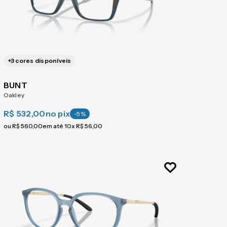
+
3
cores disponíveis
BUNT
Oakley
R$ 532,00
no pix
-
5
%
ou
R$
560
,
00
em até
10
x
R$
56
,
00