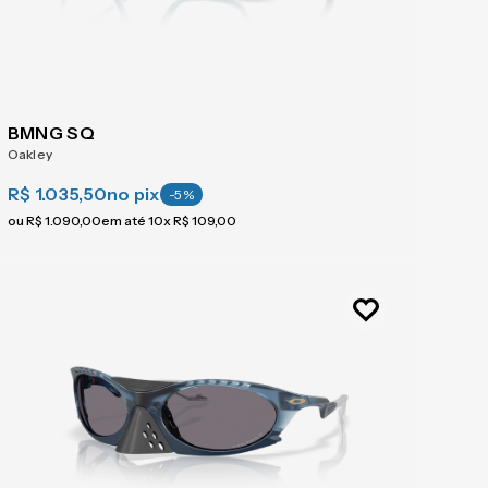
BMNG SQ
Oakley
R$ 1.035,50
no pix
-
5
%
ou
R$
1
.
090
,
00
em até
10
x
R$
109
,
00