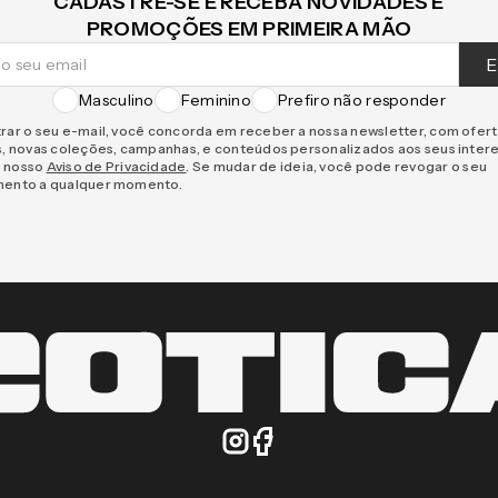
CADASTRE-SE E RECEBA NOVIDADES E
PROMOÇÕES EM PRIMEIRA MÃO
E
Masculino
Feminino
Prefiro não responder
rar o seu e-mail, você concorda em receber a nossa newsletter, com ofer
s, novas coleções, campanhas, e conteúdos personalizados aos seus inter
 nosso
Aviso de Privacidade
. Se mudar de ideia, você pode revogar o seu
mento a qualquer momento.