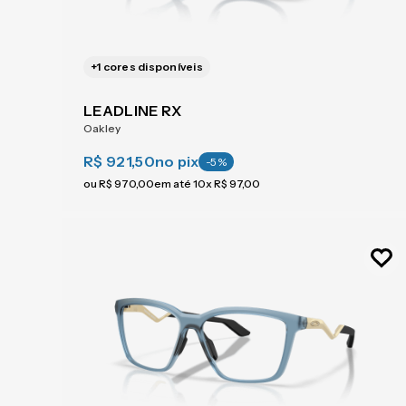
+
1
cores disponíveis
LEADLINE RX
Oakley
R$ 921,50
no pix
-
5
%
ou
R$
970
,
00
em até
10
x
R$
97
,
00