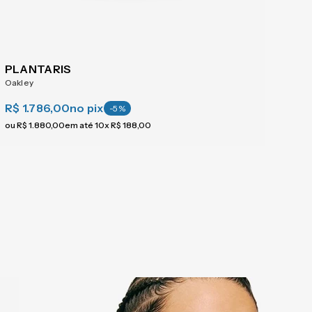
PLANTARIS
Oakley
R$ 1.786,00
no pix
-
5
%
ou
R$
1
.
880
,
00
em até
10
x
R$
188
,
00