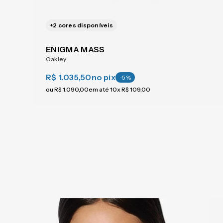
+
2
cores disponíveis
ENIGMA MASS
Oakley
R$ 1.035,50
no pix
-
5
%
ou
R$
1
.
090
,
00
em até
10
x
R$
109
,
00