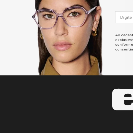
Ao cadast
exclusiva
conforme
consenti