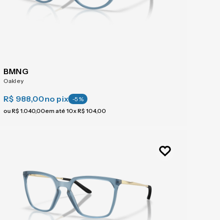
BMNG
Oakley
R$ 988,00
no pix
-
5
%
ou
R$
1
.
040
,
00
em até
10
x
R$
104
,
00