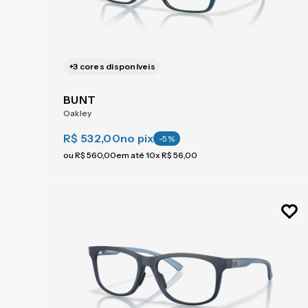
+
3
cores disponíveis
BUNT
Oakley
R$ 532,00
no pix
-
5
%
ou
R$
560
,
00
em até
10
x
R$
56
,
00