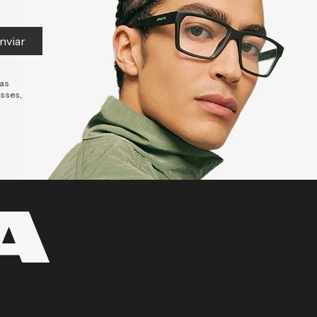
nviar
tas
esses,