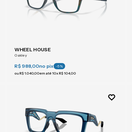
WHEEL HOUSE
Oakley
R$ 988,00
no pix
-
5
%
ou
R$
1
.
040
,
00
em até
10
x
R$
104
,
00