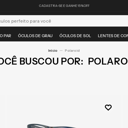
CADASTRA-SE E GANHE 15%OFF
feito para você
O PAR
ÓCULOS DE GRAU
ÓCULOS DE SOL
LENTES DE CO
Polaroid
OCÊ BUSCOU POR:
POLARO