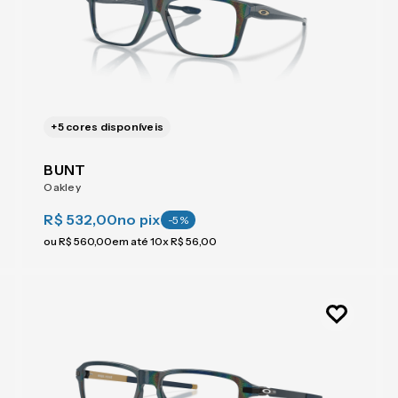
+
5
cores disponíveis
BUNT
Oakley
R$ 532,00
no pix
-
5
%
ou
R$
560
,
00
em até
10
x
R$
56
,
00