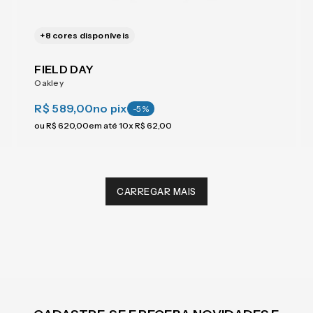
+
8
cores disponíveis
FIELD DAY
Oakley
R$ 589,00
no pix
-
5
%
ou
R$
620
,
00
em até
10
x
R$
62
,
00