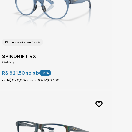
+
1
cores disponíveis
SPINDRIFT RX
Oakley
R$ 921,50
no pix
-
5
%
ou
R$
970
,
00
em até
10
x
R$
97
,
00