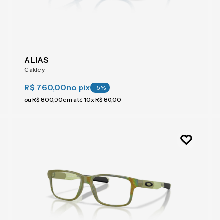
ALIAS
Oakley
R$ 760,00
no pix
-
5
%
ou
R$
800
,
00
em até
10
x
R$
80
,
00