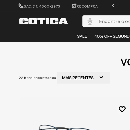
ATÉ 10X SEM JUROS
SAC: (11) 4000-2973
RECOMPRA
Encontre o óculos per
SALE
40% OFF SEGUND
V
MAIS RECENTES
22