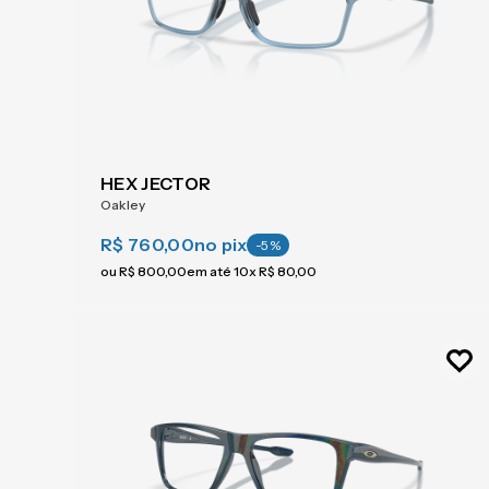
HEX JECTOR
Oakley
R$ 760,00
no pix
-
5
%
ou
R$
800
,
00
em até
10
x
R$
80
,
00