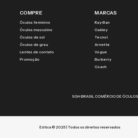
COMPRE
MARCAS
Óculos feminino
Ray-Ban
Óculos masculino
Oakley
Óculos de sol
Tecnol
Óculos de grau
Arnette
Lentes de contato
Vogue
Promoção
Burberry
Coach
SGH BRASIL COMÉRCIO DE ÓCULOS LTDA |
Eótica © 2025 | Todos os direitos reservados