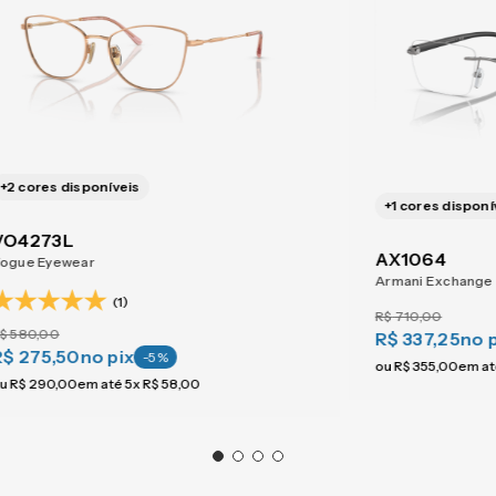
+
2
cores disponíveis
+
1
cores disponí
VO4273L
AX1064
ogue Eyewear
Armani Exchange
(1)
R$
710
,
00
$
580
,
00
R$ 337,25
no 
R$ 275,50
no pix
-
5
%
ou
R$
355
,
00
em a
u
R$
290
,
00
em até
5
x
R$
58
,
00