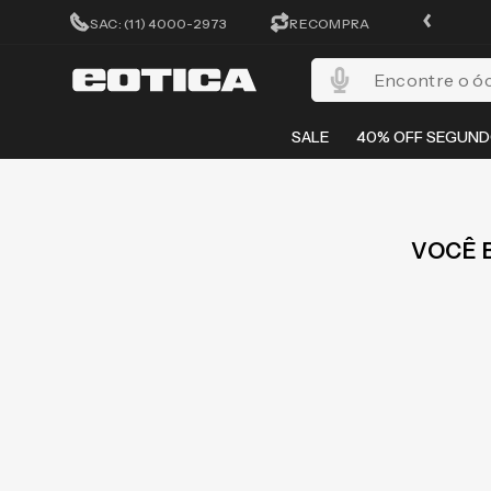
ATÉ 10X SEM JUROS
SAC: (11) 4000-2973
RECOMPRA
Encontre o óculos per
SALE
40% OFF SEGUND