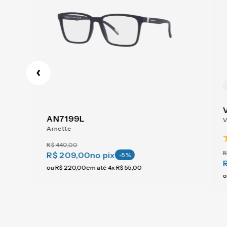
AN7199L
V
Arnette
R$
440
,
00
R
R$ 209,00
no pix
-
5
%
ou
R$
220
,
00
em até
4
x
R$
55
,
00
o