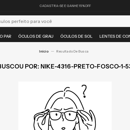
CADASTRA-SE E GANHE 15%OFF
feito para você
O PAR
ÓCULOS DE GRAU
ÓCULOS DE SOL
LENTES DE CO
NIKE-4316-PRETO-FOSCO-1-5