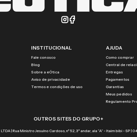
INSTITUCIONAL
AJUDA
Fale conosco
Como comprar
Blog
Central de rela
Sobre a eÓtica
Entregas
Aviso de privacidade
Pagamentos
Termos e condições de uso
Garantias
Meus pedidos
Regulamento P
OUTROS SITES DO GRUPO
+
 Rua Ministro Jesuíno Cardoso, nº 52, 3º andar, ala “A” - Itaim bibi - SP |