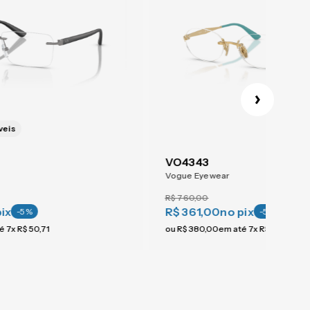
veis
VO4343
Vogue Eyewear
R$
760
,
00
pix
R$ 361,00
no pix
-
5
%
-
5
%
té
7
x
R$
50
,
71
ou
R$
380
,
00
em até
7
x
R$
54
,
28