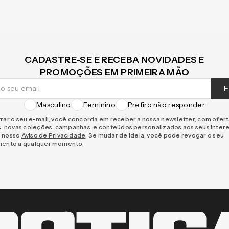
CADASTRE-SE E RECEBA NOVIDADES E
PROMOÇÕES EM PRIMEIRA MÃO
E
Masculino
Feminino
Prefiro não responder
rar o seu e-mail, você concorda em receber a nossa newsletter, com ofer
s, novas coleções, campanhas, e conteúdos personalizados aos seus inter
 nosso
Aviso de Privacidade
. Se mudar de ideia, você pode revogar o seu
mento a qualquer momento.