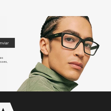
nviar
tas
esses,