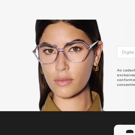
Ao cadast
exclusiva
conforme
consenti