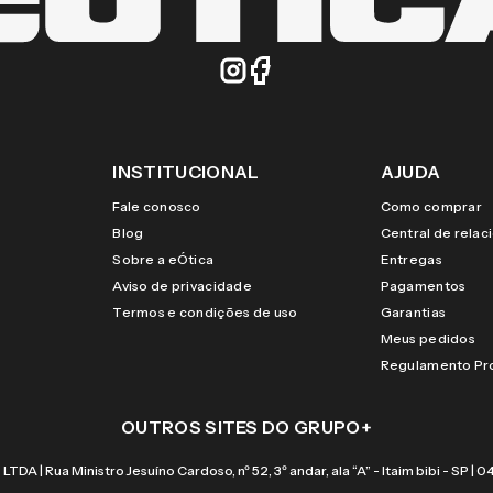
INSTITUCIONAL
AJUDA
Fale conosco
Como comprar
Blog
Central de rela
Sobre a eÓtica
Entregas
Aviso de privacidade
Pagamentos
Termos e condições de uso
Garantias
Meus pedidos
Regulamento P
OUTROS SITES DO GRUPO
+
 Rua Ministro Jesuíno Cardoso, nº 52, 3º andar, ala “A” - Itaim bibi - SP |