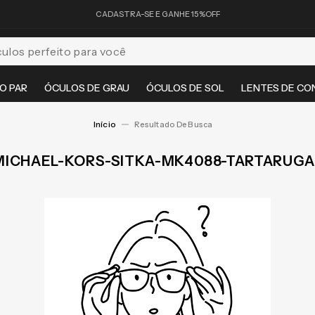
CADASTRA-SE E GANHE 15%OFF
feito para você
O PAR
ÓCULOS DE GRAU
ÓCULOS DE SOL
LENTES DE CO
MICHAEL-KORS-SITKA-MK4088-TARTARUGA