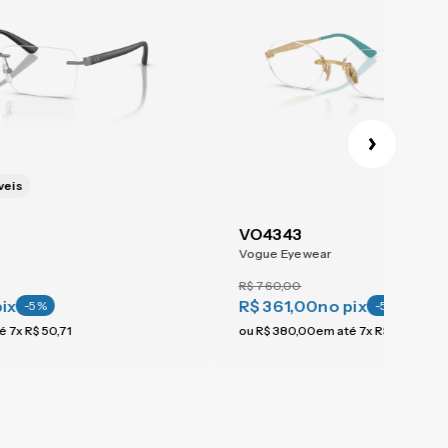
veis
VO4343
Vogue Eyewear
R$
760
,
00
pix
R$ 361,00
no pix
-
5
%
-
5
%
té
7
x
R$
50
,
71
ou
R$
380
,
00
em até
7
x
R$
54
,
28