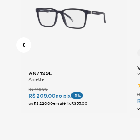
AN7199L
V
Arnette
R$
440
,
00
R
R$ 209,00
no pix
-
5
%
ou
R$
220
,
00
em até
4
x
R$
55
,
00
o