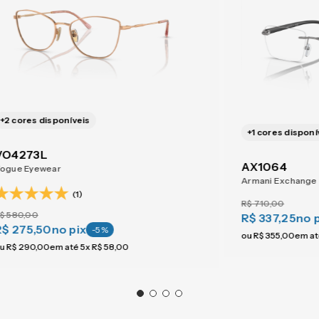
+
2
cores disponíveis
+
1
cores disponí
VO4273L
AX1064
ogue Eyewear
Armani Exchange
(1)
R$
710
,
00
$
580
,
00
R$ 337,25
no 
R$ 275,50
no pix
-
5
%
ou
R$
355
,
00
em a
u
R$
290
,
00
em até
5
x
R$
58
,
00