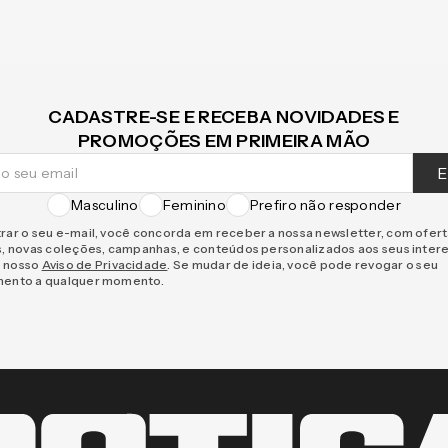
CADASTRE-SE E RECEBA NOVIDADES E
PROMOÇÕES EM PRIMEIRA MÃO
E
Masculino
Feminino
Prefiro não responder
rar o seu e-mail, você concorda em receber a nossa newsletter, com ofer
s, novas coleções, campanhas, e conteúdos personalizados aos seus inter
 nosso
Aviso de Privacidade
. Se mudar de ideia, você pode revogar o seu
mento a qualquer momento.