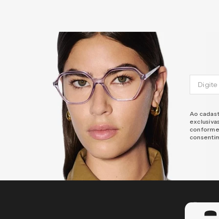
Ao cadast
exclusiva
conforme
consenti