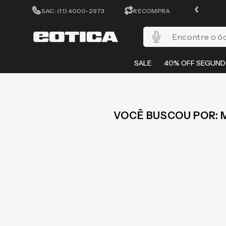
ATÉ 10X SEM JUROS
SAC: (11) 4000-2973
RECOMPRA
Encontre o óculos per
SALE
40% OFF SEGUND