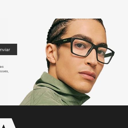
nviar
tas
esses,