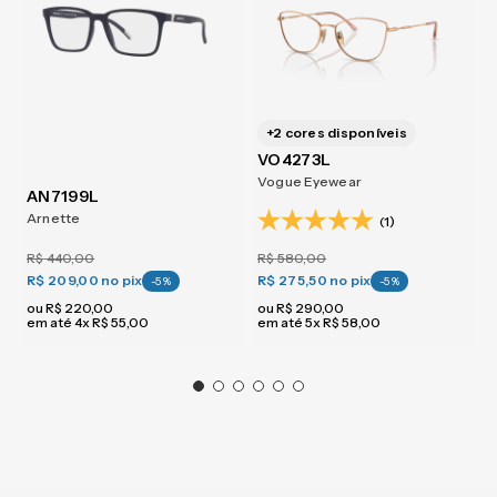
+
2
cores disponíveis
VO4273L
Vogue Eyewear
AN7199L
Arnette
(1)
R$
440
,
00
R$
580
,
00
R$ 209,00
no pix
R$ 275,50
no pix
-
5
%
-
5
%
ou
R$
220
,
00
ou
R$
290
,
00
em até
4
x
R$
55
,
00
em até
5
x
R$
58
,
00