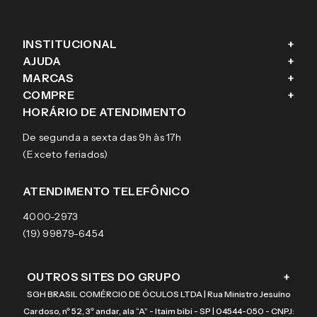
INSTITUCIONAL
+
AJUDA
+
Fale conosco
MARCAS
+
Blog
Como comprar
COMPRE
+
Sobre a eÓtica
Trocas e Devoluções
Ray-Ban
HORÁRIO DE ATENDIMENTO
Segurança
Entregas
Oakley
Óculos de grau
De segunda a sexta das 9h às 17h
Aviso de privacidade
Pagamentos
Tecnol
Óculos de sol
(Exceto feriados)
Termos e condições de uso
Garantias
Arnette
Lentes de contato
Meus pedidos
Vogue
Promoção
ATENDIMENTO TELEFÔNICO
Burberry
Coach
4000-2973
(19) 99879-6454
OUTROS SITES DO GRUPO
+
SGH BRASIL COMÉRCIO DE ÓCULOS LTDA | Rua Ministro Jesuíno
Cardoso, nº 52, 3º andar, ala “A” - Itaim bibi - SP | 04544-050 - CNPJ: