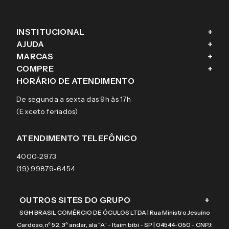
INSTITUCIONAL
+
AJUDA
+
Fale conosco
MARCAS
+
Blog
Como comprar
COMPRE
+
Sobre a eÓtica
Trocas e Devoluções
Ray-Ban
HORÁRIO DE ATENDIMENTO
Segurança
Entregas
Oakley
Óculos de grau
De segunda a sexta das 9h às 17h
Aviso de privacidade
Pagamentos
Tecnol
Óculos de sol
(Exceto feriados)
Termos e condições de uso
Garantias
Arnette
Lentes de contato
Meus pedidos
Vogue
Promoção
ATENDIMENTO TELEFÔNICO
Burberry
Coach
4000-2973
(19) 99879-6454
OUTROS SITES DO GRUPO
+
SGH BRASIL COMÉRCIO DE ÓCULOS LTDA | Rua Ministro Jesuíno
Cardoso, nº 52, 3º andar, ala “A” - Itaim bibi - SP | 04544-050 - CNPJ: