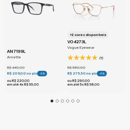
+
2
cores disponíveis
VO4273L
Vogue Eyewear
AN7199L
Arnette
(1)
R$
440
,
00
R$
580
,
00
R$ 209,00
no pix
R$ 275,50
no pix
-
5
%
-
5
%
ou
R$
220
,
00
ou
R$
290
,
00
em até
4
x
R$
55
,
00
em até
5
x
R$
58
,
00