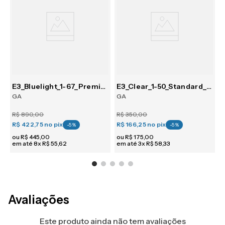
E3_Bluelight_1-67_Premium_SV
E3_Clear_1-50_Standard_PG
GA
GA
K
R$
890
,
00
R$
350
,
00
R
R$ 422,75
no pix
R$ 166,25
no pix
R
-
5
%
-
5
%
ou
R$
445
,
00
ou
R$
175
,
00
em até
8
x
R$
55
,
62
em até
3
x
R$
58
,
33
e
Avaliações
Este produto ainda não tem avaliações