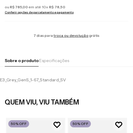
ou
R$
785
,
00
em até
10
x
R$
78
,
50
Conferir opções de parcelamento e pagamento
7 dias para
troca ou devolução
grátis
Sobre o produto
Especificações
E3_Grey_GenS_1-67_Standard_SV
QUEM VIU, VIU TAMBÉM
50%
OFF
50%
OFF