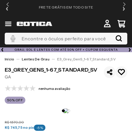
FRETE GRÁTIS EM TODO SITE
Encontre o óculos perfeito para você
GRAU, SOL E LENTES COM ATÉ 50% OFF + CUPOM ESQUENTA
Lentes De Grau
E3_Grey_GenS_1-67_Standard_SV
E3_GREY_GENS_1-67_STANDARD_SV
GA
nenhuma avaliação
50%
OFF
R$
1
.
570
,
00
R$ 745,75
no pix
-
5
%