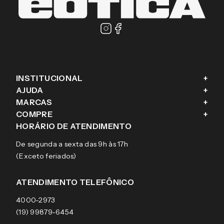
INSTITUCIONAL
+
AJUDA
+
Fale conosco
MARCAS
+
Blog
Como comprar
COMPRE
+
Sobre a eÓtica
Trocas e Devoluções
Ray-Ban
HORÁRIO DE ATENDIMENTO
Segurança
Entregas
Oakley
Óculos de grau
De segunda a sexta das 9h às 17h
Aviso de privacidade
Pagamentos
Tecnol
Óculos de sol
(Exceto feriados)
Termos e condições de uso
Garantias
Arnette
Lentes de contato
Meus pedidos
Vogue
Promoção
ATENDIMENTO TELEFÔNICO
Burberry
Coach
4000-2973
(19) 99879-6454