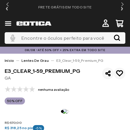
FRETE GRÁTIS EM TODO SITE
Encontre o óculos perfeito para você
08/08 •ATÉ 50% OFF + 25% EXTRA EM TODO SITE
Lentes De Grau
E3_Clear_1-59_Premium_PG
E3_CLEAR_1-59_PREMIUM_PG
GA
nenhuma avaliação
50%
OFF
R$
670
,
00
R$ 318,25
no pix
-
5
%