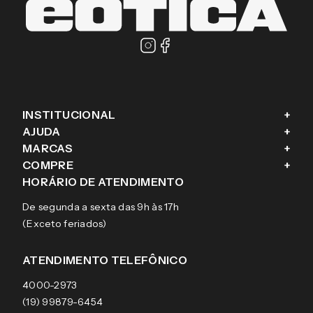
INSTITUCIONAL
+
AJUDA
+
Fale conosco
MARCAS
+
Blog
Como comprar
COMPRE
+
Sobre a eÓtica
Trocas e Devoluções
Ray-Ban
HORÁRIO DE ATENDIMENTO
Segurança
Entregas
Oakley
Óculos de grau
De segunda a sexta das 9h às 17h
Aviso de privacidade
Pagamentos
Tecnol
Óculos de sol
(Exceto feriados)
Termos e condições de uso
Garantias
Arnette
Lentes de contato
Meus pedidos
Vogue
Promoção
ATENDIMENTO TELEFÔNICO
Burberry
Coach
4000-2973
(19) 99879-6454