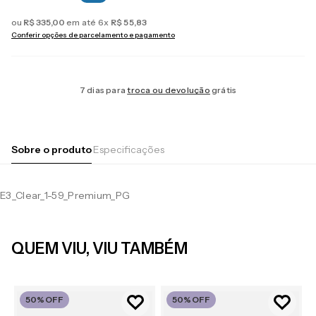
ou
R$
335
,
00
em até
6
x
R$
55
,
83
Conferir opções de parcelamento e pagamento
7 dias para
troca ou devolução
grátis
Sobre o produto
Especificações
E3_Clear_1-59_Premium_PG
QUEM VIU, VIU TAMBÉM
50%
OFF
50%
OFF