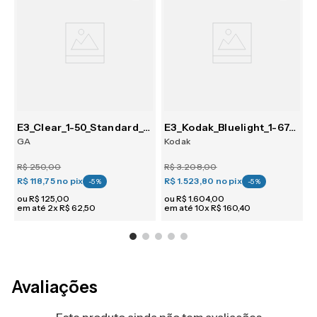
_1-59_Crizal_SV
E3_Clear_1-50_Standard_SV
E3_Kodak_Bluelight_1-67_Premium_PG
GA
Kodak
C
R$
250
,
00
R$
3
.
208
,
00
R
R$ 118,75
no pix
R$ 1.523,80
no pix
R
-
5
%
-
5
%
ou
R$
125
,
00
ou
R$
1
.
604
,
00
em até
2
x
R$
62
,
50
em até
10
x
R$
160
,
40
e
Avaliações
Este produto ainda não tem avaliações