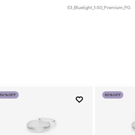
E3_Bluelight_1-50_Premium_PG
50%
OFF
50%
OFF