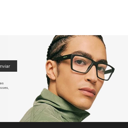
nviar
tas
esses,