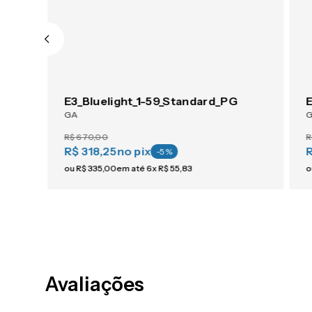
E3_Crizal_Amber_GenS_1-59_Crizal_SV
E3_Bluelight_1-59_Standard_PG
E
GA
R$
670
,
00
R
R$ 318,25
no pix
-
5
%
ou
R$
335
,
00
em até
6
x
R$
55
,
83
o
Avaliações