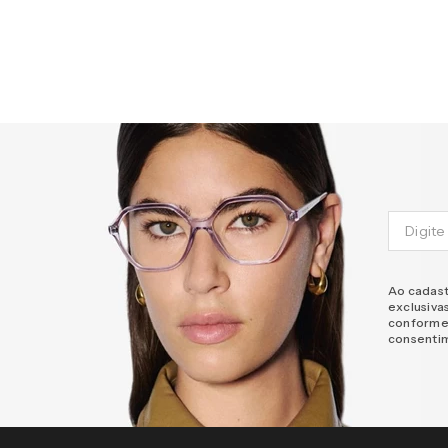
Ao cadast
exclusiva
conforme
consenti