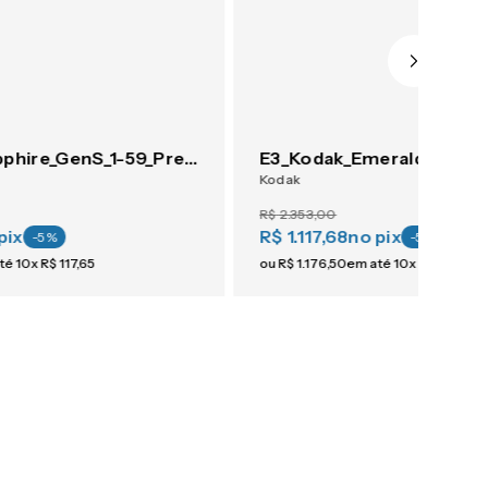
E3_Kodak_Sapphire_GenS_1-59_Premium_SV
Kodak
R$
2
.
353
,
00
pix
R$ 1.117,68
no pix
-
5
%
-
5
%
té
10
x
R$
117
,
65
ou
R$
1
.
176
,
50
em até
10
x
R$
117
,
65