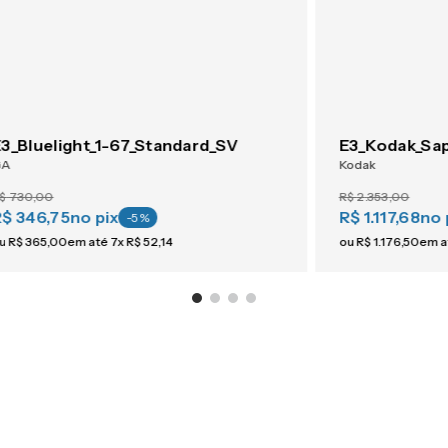
3_Bluelight_1-67_Standard_SV
GA
Kodak
$
730
,
00
R$
2
.
353
,
00
R$ 346,75
no pix
R$ 1.117,68
no 
-
5
%
u
R$
365
,
00
em até
7
x
R$
52
,
14
ou
R$
1
.
176
,
50
em a