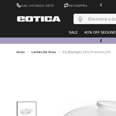
CADASTRA-SE E GANHE 15%OFF
SAC: (11) 4000-2973
RECOMPRA
Encontre o óculos per
SALE
40% OFF SEGUND
OL E LENTES COM ATÉ 50% OFF + 20% EXTRA NO CUPOM ESQUENTA
Lentes De Grau
E3_Bluelight_1-50_Premium_PG