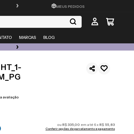
ATÉ 10X SEM JUROS
MEUS PEDIDOS
NTATO
MARCAS
BLOG
ÓCULOS DE GRAU, SOL E LENTES COM ATÉ 50% OFF + 20% EXTRA
HT_1-
M_PG
 avaliação
ou
R$
335
,
00
em até
6
x
R$
55
,
83
Conferir opções de parcelamento e pagamento