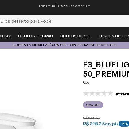
FRETE GRÁTIS EM TODO O SITE
feito para você
O PAR
ÓCULOS DE GRAU
ÓCULOS DE SOL
LENTES DE CO
ESQUENTA 08/08 | ATÉ 50% OFF + 20% EXTRA EM TODO O SITE
E3_BLUELIG
50_PREMIU
GA
nenhuma
50%
OFF
R$
670
,
00
R$ 318,25
no pix
-
5
%