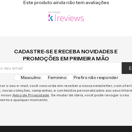
Este produto ainda não tem avaliações
CADASTRE-SE E RECEBA NOVIDADES E
PROMOÇÕES EM PRIMEIRA MÃO
E
Masculino
Feminino
Prefiro não responder
rar o seu e-mail, você concorda em receber a nossa newsletter, com ofer
s, novas coleções, campanhas, e conteúdos personalizados aos seus inter
 nosso
Aviso de Privacidade
. Se mudar de ideia, você pode revogar o seu
mento a qualquer momento.