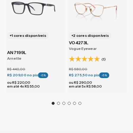
+
1
cores disponíveis
+
2
cores disponíveis
VO4273L
Vogue Eyewear
AN7199L
Arnette
(1)
R$
440
,
00
R$
580
,
00
R$ 209,00
no pix
R$ 275,50
no pix
-
5
%
-
5
%
ou
R$
220
,
00
ou
R$
290
,
00
em até
4
x
R$
55
,
00
em até
5
x
R$
58
,
00