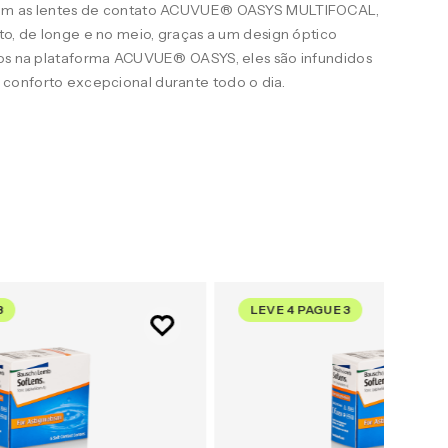
Com as lentes de contato ACUVUE® OASYS MULTIFOCAL,
to, de longe e no meio, graças a um design óptico
dos na plataforma ACUVUE® OASYS, eles são infundidos
conforto excepcional durante todo o dia.
3
LEVE 4 PAGUE 3