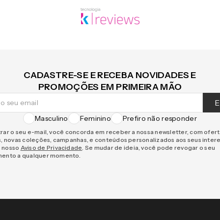
CADASTRE-SE E RECEBA NOVIDADES E
PROMOÇÕES EM PRIMEIRA MÃO
E
Masculino
Feminino
Prefiro não responder
rar o seu e-mail, você concorda em receber a nossa newsletter, com ofer
s, novas coleções, campanhas, e conteúdos personalizados aos seus inter
 nosso
Aviso de Privacidade
. Se mudar de ideia, você pode revogar o seu
mento a qualquer momento.