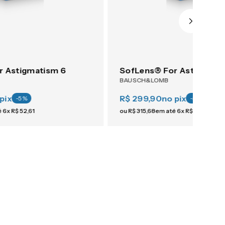
r Astigmatism 6
SofLens® For Astigmati
BAUSCH&LOMB
pix
R$ 299,90
no pix
-
5
%
-
5
%
é
6
x
R$
52
,
61
ou
R$
315
,
68
em até
6
x
R$
52
,
61