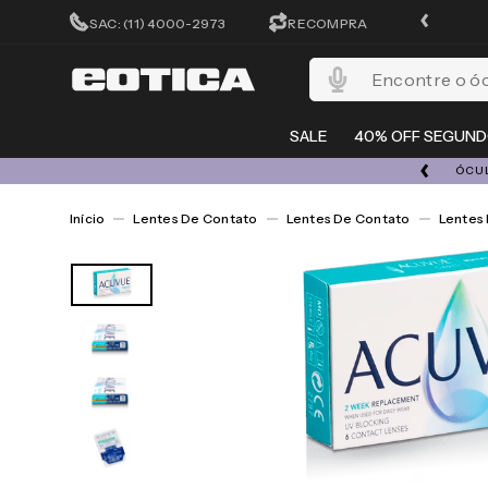
CADASTRA-SE E GANHE 15%OFF
SAC: (11) 4000-2973
RECOMPRA
Encontre o óculos per
SALE
40% OFF SEGUND
A 08/08 | ATÉ 50% OFF + 20% EXTRA EM TODO O SITE
ÓCUL
Lentes De Contato
Lentes De Contato
Lentes 