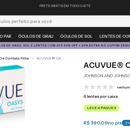
FRETE GRÁTIS EM TODO O SITE
feito para você
O PAR
ÓCULOS DE GRAU
ÓCULOS DE SOL
LENTES DE CO
OS DE GRAU, SOL E LENTES COM ATÉ 50% OFF + 20% EXTRA NO CUPOM ESQ
De Contato Filha
ACUVUE® OASYS Multifocal 6
ACUVUE® O
JOHNSON AND JOHNS
nenhuma
6
lentes por caixa
LEVE 4 PAGUE 3
R$ 390,09
no pix
-
5