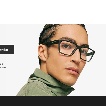
nviar
tas
esses,