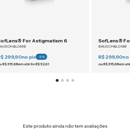
SofLens® For Astigmatism 6
SofLens® Fo
BAUSCH&LOMB
BAUSCH&LOMB
R$ 299,90
no pix
R$ 299,90
no 
-
5
%
u
R$
315
,
68
em até
6
x
R$
52
,
61
ou
R$
315
,
68
em at
Este produto ainda não tem avaliações