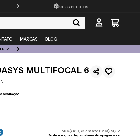
ATÉ 10X SEM JUROS
MEUS PEDIDOS
NTATO
MARCAS
BLOG
UENTA
ESQUENTA 08/08 | ATÉ 50% OFF + 20% EXTRA EM TOD
ASYS MULTIFOCAL 6
ON
 avaliação
ou
R$
410
,
62
em até
8
x
R$
51
,
32
%
Conferir opções de parcelamento e pagamento