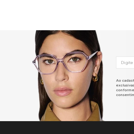
Ao cadast
exclusiva
conforme
consenti