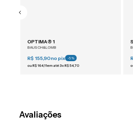
ACUVUE® OASYS 1-Day For Astigmatism 30
OPTIMA® 1
BAUSCH&LOMB
R$ 155,90
no pix
-
5
%
ou
R$
164
,
11
em até
3
x
R$
54
,
70
o
Avaliações