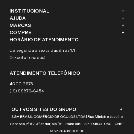
INSTITUCIONAL
+
AJUDA
+
Fale conosco
MARCAS
+
Blog
Como comprar
COMPRE
+
Sobre a eÓtica
Trocas e Devoluções
Ray-Ban
HORÁRIO DE ATENDIMENTO
Segurança
Entregas
Oakley
Óculos de grau
De segunda a sexta das 9h às 17h
Aviso de privacidade
Pagamentos
Tecnol
Óculos de sol
(Exceto feriados)
Termos e condições de uso
Garantias
Arnette
Lentes de contato
Meus pedidos
Vogue
Promoção
ATENDIMENTO TELEFÔNICO
Burberry
Coach
4000-2973
(19) 99879-6454
OUTROS SITES DO GRUPO
+
SGH BRASIL COMÉRCIO DE ÓCULOS LTDA | Rua Ministro Jesuíno
Cardoso, nº 52, 3º andar, ala “A” - Itaim bibi - SP | 04544-050 - CNPJ:
13.257.648/0001-90