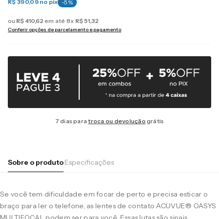
R$ 390,09
no pix
-
5
%
ou
R$
410
,
62
em até
8
x
R$
51
,
32
Conferir opções de parcelamento e pagamento
7 dias para
troca ou devolução
grátis
Sobre o produto
Especificações
Se você tem dificuldade em focar de perto e precisa esticar o
braço para ler o telefone, as lentes de contato ACUVUE® OASYS
MULTIFOCAL podem ser para você. Essas lutas são sinais