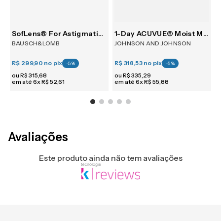
m 6
SofLens® For Astigmatism 6
1-Day ACUVUE® Moist Multifocal 30
BAUSCH&LOMB
JOHNSON AND JOHNSON
R$ 299,90
no pix
R$ 318,53
no pix
R
-
5
%
-
5
%
ou
R$
315
,
68
ou
R$
335
,
29
em até
6
x
R$
52
,
61
em até
6
x
R$
55
,
88
e
Avaliações
Este produto ainda não tem avaliações