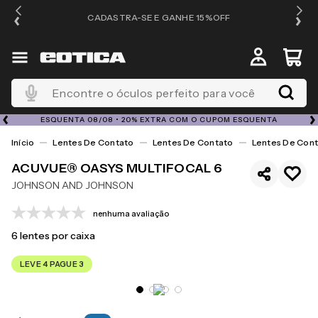
OS
CADASTRA-SE E GANHE 15%OFF
Encontre o óculos perfeito para você
ESQUENTA 08/08 • 20% EXTRA COM O CUPOM ESQUENTA
Lentes De Contato
Lentes De Contato
Lentes De Cont
ACUVUE® OASYS MULTIFOCAL 6
JOHNSON AND JOHNSON
nenhuma avaliação
6
lentes por caixa
LEVE 4 PAGUE 3