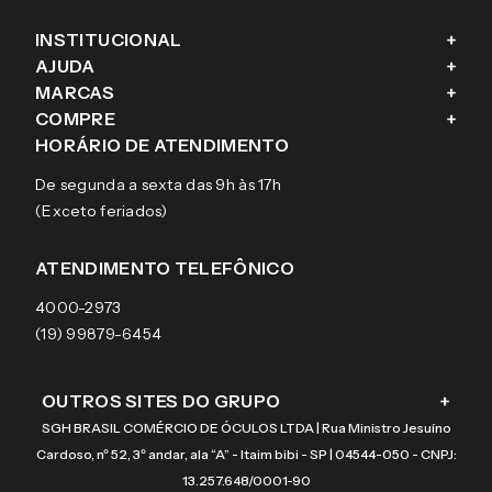
INSTITUCIONAL
+
AJUDA
+
Fale conosco
MARCAS
+
Blog
Como comprar
COMPRE
+
Sobre a eÓtica
Trocas e Devoluções
Ray-Ban
HORÁRIO DE ATENDIMENTO
Segurança
Entregas
Oakley
Óculos de grau
De segunda a sexta das 9h às 17h
Aviso de privacidade
Pagamentos
Tecnol
Óculos de sol
(Exceto feriados)
Termos e condições de uso
Garantias
Arnette
Lentes de contato
Meus pedidos
Vogue
Promoção
ATENDIMENTO TELEFÔNICO
Burberry
Coach
4000-2973
(19) 99879-6454
OUTROS SITES DO GRUPO
+
SGH BRASIL COMÉRCIO DE ÓCULOS LTDA | Rua Ministro Jesuíno
Cardoso, nº 52, 3º andar, ala “A” - Itaim bibi - SP | 04544-050 - CNPJ:
13.257.648/0001-90