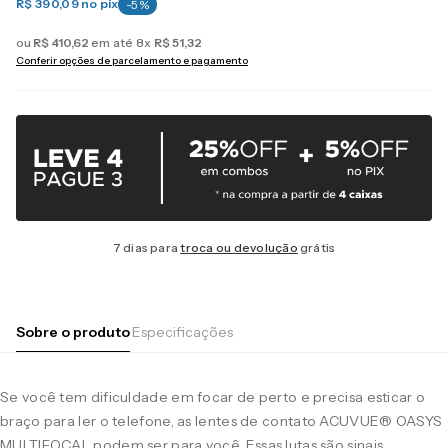
R$ 390,09
no pix
-
5
%
ou
R$
410
,
62
em até
8
x
R$
51
,
32
Conferir opções de parcelamento e pagamento
7 dias para
troca ou devolução
grátis
Sobre o produto
Especificações
Se você tem dificuldade em focar de perto e precisa esticar o
braço para ler o telefone, as lentes de contato ACUVUE® OASYS
MULTIFOCAL podem ser para você. Essas lutas são sinais