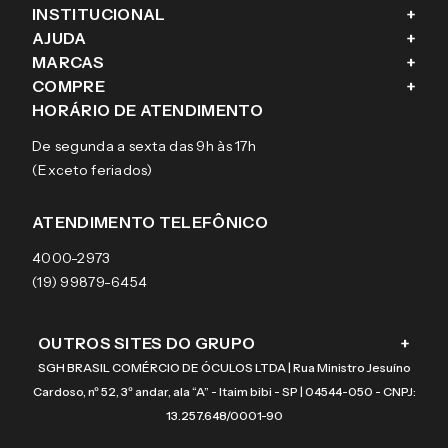
INSTITUCIONAL
+
AJUDA
+
Fale conosco
MARCAS
+
Blog
Como comprar
COMPRE
+
Sobre a eÓtica
Trocas e Devoluções
Ray-Ban
HORÁRIO DE ATENDIMENTO
Segurança
Entregas
Oakley
Óculos de grau
De segunda a sexta das 9h às 17h
Aviso de privacidade
Pagamentos
Tecnol
Óculos de sol
(Exceto feriados)
Termos e condições de uso
Garantias
Arnette
Lentes de contato
Meus pedidos
Vogue
Promoção
ATENDIMENTO TELEFÔNICO
Burberry
Coach
4000-2973
(19) 99879-6454
OUTROS SITES DO GRUPO
+
SGH BRASIL COMÉRCIO DE ÓCULOS LTDA | Rua Ministro Jesuíno
Cardoso, nº 52, 3º andar, ala “A” - Itaim bibi - SP | 04544-050 - CNPJ:
13.257.648/0001-90