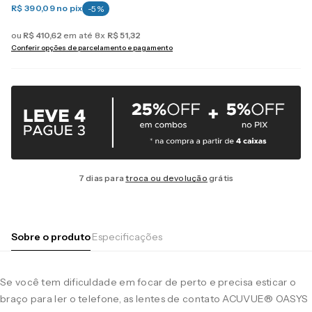
R$ 390,09
no pix
-
5
%
ou
R$
410
,
62
em até
8
x
R$
51
,
32
Conferir opções de parcelamento e pagamento
7 dias para
troca ou devolução
grátis
Sobre o produto
Especificações
Se você tem dificuldade em focar de perto e precisa esticar o
braço para ler o telefone, as lentes de contato ACUVUE® OASYS