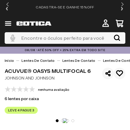
OS
CADASTRA-SE E GANHE 15%OFF
Encontre o óculos perfeito para você
08/08 •ATÉ 50% OFF + 25% EXTRA EM TODO SITE
Lentes De Contato
Lentes De Contato
Lentes De Cont
ACUVUE® OASYS MULTIFOCAL 6
JOHNSON AND JOHNSON
nenhuma avaliação
6
lentes por caixa
LEVE 4 PAGUE 3