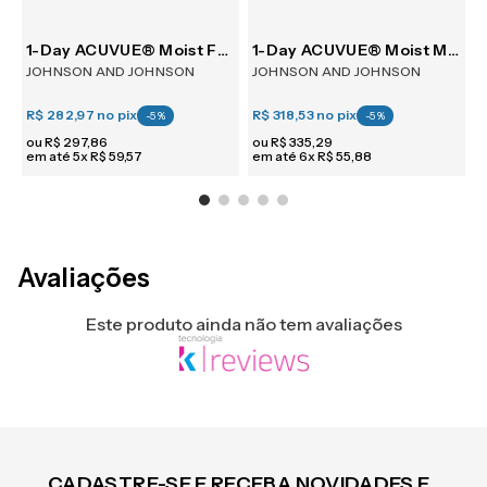
30
1-Day ACUVUE® Moist For Astigmatism 30
1-Day ACUVUE® Moist Multifocal 30
JOHNSON AND JOHNSON
JOHNSON AND JOHNSON
R$ 282,97
no pix
R$ 318,53
no pix
R
-
5
%
-
5
%
ou
R$
297
,
86
ou
R$
335
,
29
em até
5
x
R$
59
,
57
em até
6
x
R$
55
,
88
e
Avaliações
Este produto ainda não tem avaliações