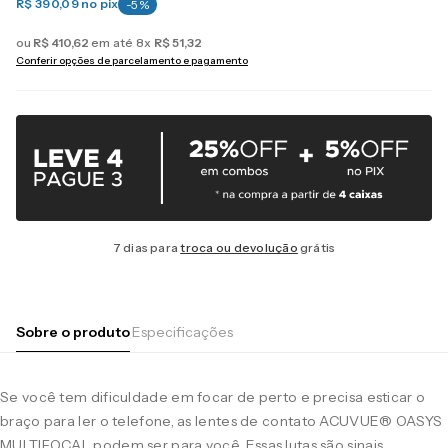
R$ 390,09
no pix
-
5
%
ou
R$
410
,
62
em até
8
x
R$
51
,
32
Conferir opções de parcelamento e pagamento
7 dias para
troca ou devolução
grátis
Sobre o produto
Especificações
Se você tem dificuldade em focar de perto e precisa esticar o
braço para ler o telefone, as lentes de contato ACUVUE® OASYS
MULTIFOCAL podem ser para você. Essas lutas são sinais