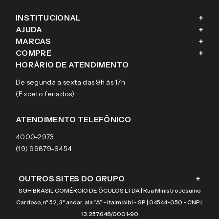
INSTITUCIONAL
+
AJUDA
+
Fale conosco
MARCAS
+
Blog
Como comprar
COMPRE
+
Sobre a eÓtica
Trocas e Devoluções
Ray-Ban
HORÁRIO DE ATENDIMENTO
Segurança
Entregas
Oakley
Óculos de grau
De segunda a sexta das 9h às 17h
Aviso de privacidade
Pagamentos
Tecnol
Óculos de sol
(Exceto feriados)
Termos e condições de uso
Garantias
Arnette
Lentes de contato
Meus pedidos
Vogue
Promoção
ATENDIMENTO TELEFÔNICO
Burberry
Coach
4000-2973
(19) 99879-6454
OUTROS SITES DO GRUPO
+
SGH BRASIL COMÉRCIO DE ÓCULOS LTDA | Rua Ministro Jesuíno
Cardoso, nº 52, 3º andar, ala “A” - Itaim bibi - SP | 04544-050 - CNPJ:
13.257.648/0001-90