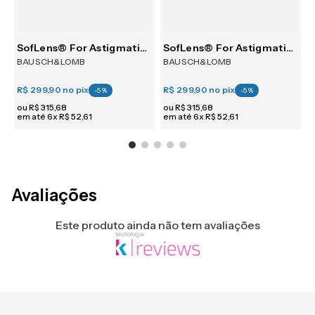
tism 30
SofLens® For Astigmatism 6
SofLens® For Astigmatism 6
BAUSCH&LOMB
BAUSCH&LOMB
R$ 299,90
no pix
R$ 299,90
no pix
R
-
5
%
-
5
%
ou
R$
315
,
68
ou
R$
315
,
68
em até
6
x
R$
52
,
61
em até
6
x
R$
52
,
61
e
Avaliações
Este produto ainda não tem avaliações