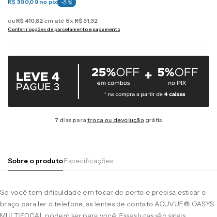
R$ 390,09
no pix
-
5
%
ou
R$
410
,
62
em até
8
x
R$
51
,
32
Conferir opções de parcelamento e pagamento
7 dias para
troca ou devolução
grátis
Sobre o produto
Especificações
Se você tem dificuldade em focar de perto e precisa esticar o
braço para ler o telefone, as lentes de contato ACUVUE® OASYS
MULTIFOCAL podem ser para você. Essas lutas são sinais