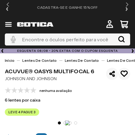
OS
CADASTRA-SE E GANHE 15%OFF
Encontre o óculos perfeito para você
ESQUENTA 08/08 • 20% EXTRA COM O CUPOM ESQUENTA
Lentes De Contato
Lentes De Contato
Lentes De Cont
ACUVUE® OASYS MULTIFOCAL 6
JOHNSON AND JOHNSON
nenhuma avaliação
6
lentes por caixa
LEVE 4 PAGUE 3