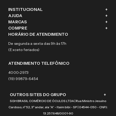
INSTITUCIONAL
+
AJUDA
+
Fale conosco
MARCAS
+
Blog
Como comprar
COMPRE
+
Sobre a eÓtica
Trocas e Devoluções
Ray-Ban
HORÁRIO DE ATENDIMENTO
Segurança
Entregas
Oakley
Óculos de grau
De segunda a sexta das 9h às 17h
Aviso de privacidade
Pagamentos
Tecnol
Óculos de sol
(Exceto feriados)
Termos e condições de uso
Garantias
Arnette
Lentes de contato
Meus pedidos
Vogue
Promoção
ATENDIMENTO TELEFÔNICO
Burberry
Coach
4000-2973
(19) 99879-6454
OUTROS SITES DO GRUPO
+
SGH BRASIL COMÉRCIO DE ÓCULOS LTDA | Rua Ministro Jesuíno
Cardoso, nº 52, 3º andar, ala “A” - Itaim bibi - SP | 04544-050 - CNPJ:
13.257.648/0001-90