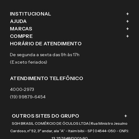
INSTITUCIONAL
+
AJUDA
+
Fale conosco
MARCAS
+
Blog
Como comprar
COMPRE
+
Sobre a eÓtica
Trocas e Devoluções
Ray-Ban
HORÁRIO DE ATENDIMENTO
Segurança
Entregas
Oakley
Óculos de grau
De segunda a sexta das 9h às 17h
Aviso de privacidade
Pagamentos
Tecnol
Óculos de sol
(Exceto feriados)
Termos e condições de uso
Garantias
Arnette
Lentes de contato
Meus pedidos
Vogue
Promoção
ATENDIMENTO TELEFÔNICO
Burberry
Coach
4000-2973
(19) 99879-6454
OUTROS SITES DO GRUPO
+
SGH BRASIL COMÉRCIO DE ÓCULOS LTDA | Rua Ministro Jesuíno
Cardoso, nº 52, 3º andar, ala “A” - Itaim bibi - SP | 04544-050 - CNPJ:
13.257.648/0001-90