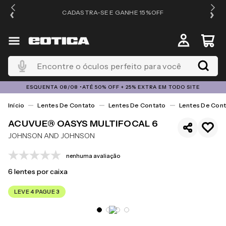
OS
CADASTRA-SE E GANHE 15%OFF
Encontre o óculos perfeito para você
ESQUENTA 08/08 •ATÉ 50% OFF + 25% EXTRA EM TODO SITE
Lentes De Contato
Lentes De Contato
Lentes De Cont
ACUVUE® OASYS MULTIFOCAL 6
JOHNSON AND JOHNSON
nenhuma avaliação
6
lentes por caixa
LEVE 4 PAGUE 3