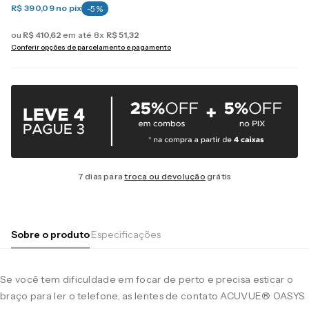
R$ 390,09
no pix
-
5
%
ou
R$
410
,
62
em até
8
x
R$
51
,
32
Conferir opções de parcelamento e pagamento
7 dias para
troca ou devolução
grátis
Sobre o produto
Especificações
Se você tem dificuldade em focar de perto e precisa esticar o
braço para ler o telefone, as lentes de contato ACUVUE® OASYS