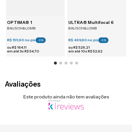
m 6
OPTIMA® 1
ULTRA® Multifocal 6
BAUSCH&LOMB
BAUSCH&LOMB
R$ 155,90
no pix
R$ 499,90
no pix
R
-
5
%
-
5
%
ou
R$
164
,
11
ou
R$
526
,
21
em até
3
x
R$
54
,
70
em até
10
x
R$
52
,
62
e
Avaliações
Este produto ainda não tem avaliações