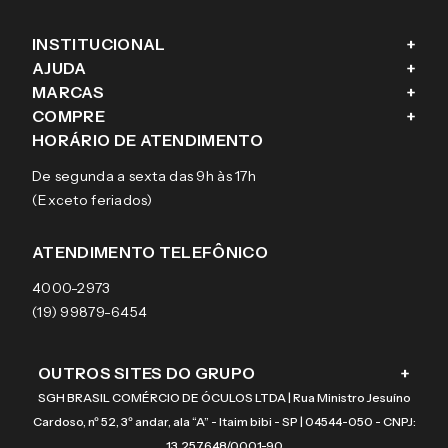
INSTITUCIONAL
+
AJUDA
+
Fale conosco
MARCAS
+
Blog
Como comprar
COMPRE
+
Sobre a eÓtica
Trocas e Devoluções
Ray-Ban
HORÁRIO DE ATENDIMENTO
Segurança
Entregas
Oakley
Óculos de grau
De segunda a sexta das 9h às 17h
Aviso de privacidade
Pagamentos
Tecnol
Óculos de sol
(Exceto feriados)
Termos e condições de uso
Garantias
Arnette
Lentes de contato
Meus pedidos
Vogue
Promoção
ATENDIMENTO TELEFÔNICO
Burberry
Coach
4000-2973
(19) 99879-6454
OUTROS SITES DO GRUPO
+
SGH BRASIL COMÉRCIO DE ÓCULOS LTDA | Rua Ministro Jesuíno
Cardoso, nº 52, 3º andar, ala “A” - Itaim bibi - SP | 04544-050 - CNPJ:
13.257.648/0001-90