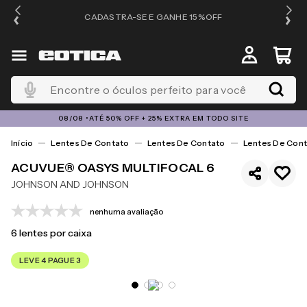
OS
CADASTRA-SE E GANHE 15%OFF
Encontre o óculos perfeito para você
08/08 •ATÉ 50% OFF + 25% EXTRA EM TODO SITE
Lentes De Contato
Lentes De Contato
Lentes De Cont
ACUVUE® OASYS MULTIFOCAL 6
JOHNSON AND JOHNSON
nenhuma avaliação
6
lentes por caixa
LEVE 4 PAGUE 3