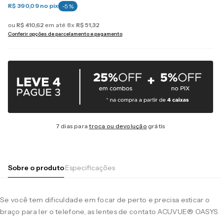
R$ 390,09
no pix
-
5
%
ou
R$
410
,
62
em até
8
x
R$
51
,
32
Conferir opções de parcelamento e pagamento
7 dias para
troca ou devolução
grátis
Sobre o produto
Especificações
Se você tem dificuldade em focar de perto e precisa esticar o
braço para ler o telefone, as lentes de contato ACUVUE® OASYS