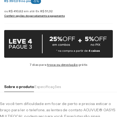
R$ 390,09
no pix
-
5
%
ou
R$
410
,
62
em até
8
x
R$
51
,
32
Conferir opções de parcelamento e pagamento
7 dias para
troca ou devolução
grátis
Sobre o produto
Especificações
Se você tem dificuldade em focar de perto e precisa esticar o
braço para ler o telefone, as lentes de contato ACUVUE® OASYS
MULTIFOCAL podem ser para você. Essas lutas são sinais