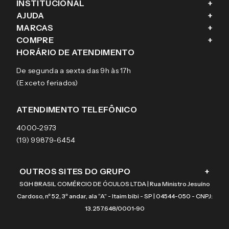
INSTITUCIONAL
+
AJUDA
+
Fale conosco
MARCAS
+
Blog
Como comprar
COMPRE
+
Sobre a eÓtica
Trocas e Devoluções
Ray-Ban
HORÁRIO DE ATENDIMENTO
Segurança
Entregas
Oakley
Óculos de grau
De segunda a sexta das 9h às 17h
Aviso de privacidade
Pagamentos
Tecnol
Óculos de sol
(Exceto feriados)
Termos e condições de uso
Garantias
Arnette
Lentes de contato
Meus pedidos
Vogue
Promoção
ATENDIMENTO TELEFÔNICO
Burberry
Coach
4000-2973
(19) 99879-6454
OUTROS SITES DO GRUPO
+
SGH BRASIL COMÉRCIO DE ÓCULOS LTDA | Rua Ministro Jesuíno
Cardoso, nº 52, 3º andar, ala “A” - Itaim bibi - SP | 04544-050 - CNPJ:
13.257.648/0001-90