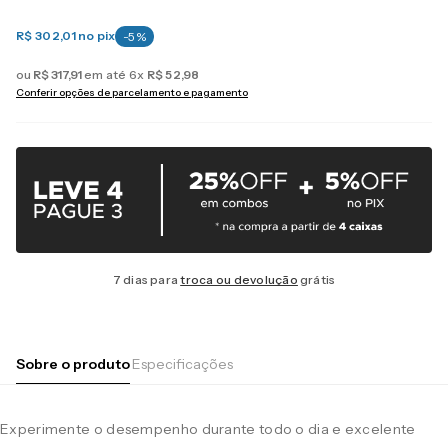
R$ 302,01
no pix
-
5
%
ou
R$
317
,
91
em até
6
x
R$
52
,
98
Conferir opções de parcelamento e pagamento
7 dias para
troca ou devolução
grátis
Sobre o produto
Especificações
Experimente o desempenho durante todo o dia e excelente