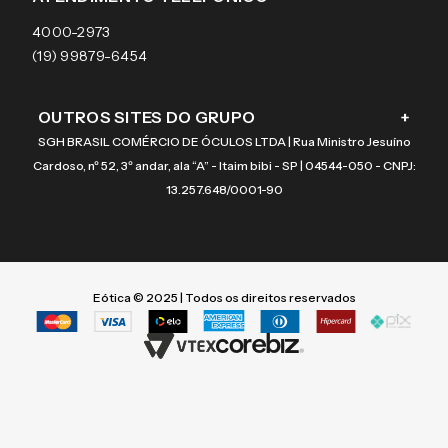
Coach
4000-2973
(19) 99879-6454
OUTROS SITES DO GRUPO
+
SGH BRASIL COMÉRCIO DE ÓCULOS LTDA | Rua Ministro Jesuíno
Cardoso, nº 52, 3º andar, ala “A” - Itaim bibi - SP | 04544-050 - CNPJ:
13.257.648/0001-90
Eótica © 2025 | Todos os direitos reservados
Termos mais buscados
Termos mais buscados