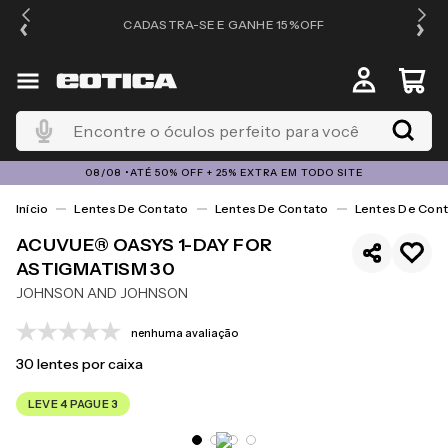
OS
CADASTRA-SE E GANHE 15%OFF
Encontre o óculos perfeito para você
08/08 •ATÉ 50% OFF + 25% EXTRA EM TODO SITE
Lentes De Contato
Lentes De Contato
Lentes De Cont
ACUVUE® OASYS 1-DAY FOR
ASTIGMATISM 30
JOHNSON AND JOHNSON
nenhuma avaliação
30
lentes por caixa
LEVE 4 PAGUE 3