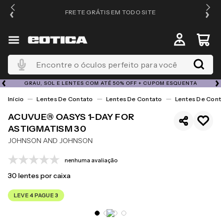
FRETE GRÁTIS EM TODO SITE
Encontre o óculos perfeito para você
GRAU, SOL E LENTES COM ATÉ 50% OFF + CUPOM ESQUENTA
Lentes De Contato
Lentes De Contato
Lentes De Cont
ACUVUE® OASYS 1-DAY FOR
ASTIGMATISM 30
JOHNSON AND JOHNSON
nenhuma avaliação
30
lentes por caixa
LEVE 4 PAGUE 3