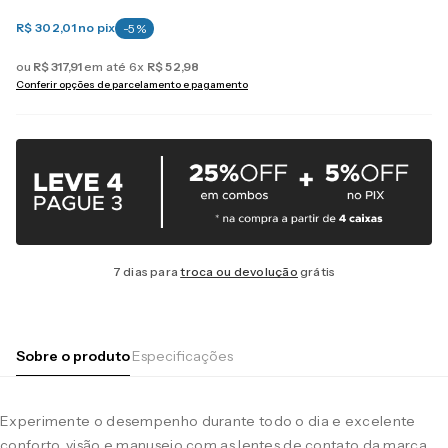
R$ 302,01
no pix
-
5
%
ou
R$
317
,
91
em até
6
x
R$
52
,
98
Conferir opções de parcelamento e pagamento
7 dias para
troca ou devolução
grátis
Sobre o produto
Especificações
Experimente o desempenho durante todo o dia e excelente
conforto, visão e manuseio com as lentes de contato da marca