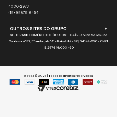
Coach
4000-2973
(19) 99879-6454
OUTROS SITES DO GRUPO
+
SGH BRASIL COMÉRCIO DE ÓCULOS LTDA | Rua Ministro Jesuíno
Cardoso, nº 52, 3º andar, ala “A” - Itaim bibi - SP | 04544-050 - CNPJ:
13.257.648/0001-90
Eótica © 2025 | Todos os direitos reservados
Termos mais buscados
Termos mais buscados