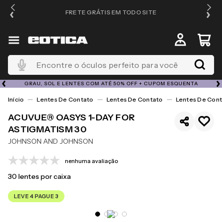
FRETE GRÁTIS EM TODO SITE
Encontre o óculos perfeito para você
GRAU, SOL E LENTES COM ATÉ 50% OFF + CUPOM ESQUENTA
Lentes De Contato
Lentes De Contato
Lentes De Cont
ACUVUE® OASYS 1-DAY FOR
ASTIGMATISM 30
JOHNSON AND JOHNSON
nenhuma avaliação
30
lentes por caixa
LEVE 4 PAGUE 3