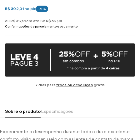
R$ 302,01
no pix
-
5
%
ou
R$
317
,
91
em até
6
x
R$
52
,
98
Conferir opções de parcelamento e pagamento
7 dias para
troca ou devolução
grátis
Sobre o produto
Especificações
Experimente o desempenho durante todo o dia e excelente
conforto, visão e manuseio com as lentes de contato da marca