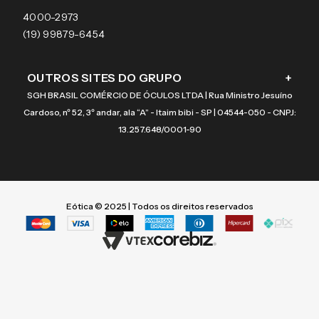
Coach
4000-2973
(19) 99879-6454
OUTROS SITES DO GRUPO
+
SGH BRASIL COMÉRCIO DE ÓCULOS LTDA | Rua Ministro Jesuíno
Cardoso, nº 52, 3º andar, ala “A” - Itaim bibi - SP | 04544-050 - CNPJ:
13.257.648/0001-90
Eótica © 2025 | Todos os direitos reservados
Termos mais buscados
Termos mais buscados