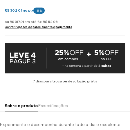
R$ 302,01
no pix
-
5
%
ou
R$
317
,
91
em até
6
x
R$
52
,
98
Conferir opções de parcelamento e pagamento
7 dias para
troca ou devolução
grátis
Sobre o produto
Especificações
Experimente o desempenho durante todo o dia e excelente