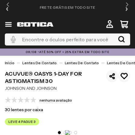
FRETE GRÁTIS EM TODO SITE
Encontre o óculos perfeito para você
08/08 •ATÉ 50% OFF + 25% EXTRA EM TODO SITE
Lentes De Contato
Lentes De Contato
Lentes De Cont
ACUVUE® OASYS 1-DAY FOR
ASTIGMATISM 30
JOHNSON AND JOHNSON
nenhuma avaliação
30
lentes por caixa
LEVE 4 PAGUE 3