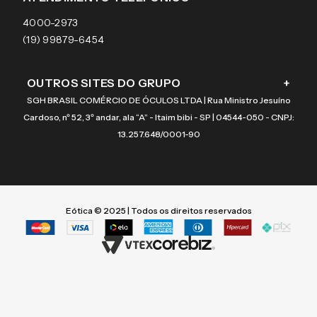
Coach
4000-2973
(19) 99879-6454
OUTROS SITES DO GRUPO
+
SGH BRASIL COMÉRCIO DE ÓCULOS LTDA | Rua Ministro Jesuíno
Cardoso, nº 52, 3º andar, ala “A” - Itaim bibi - SP | 04544-050 - CNPJ:
13.257.648/0001-90
Eótica © 2025 | Todos os direitos reservados
Termos mais buscados
Termos mais buscados