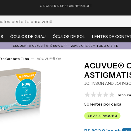
CADASTRA-SE E GANHE 15%OFF
feito para você
OS
ÓCULOS DE GRAU
ÓCULOS DE SOL
LENTES DE CONTA
ESQUENTA 08/08 | ATÉ 50% OFF + 20% EXTRA EM TODO O SITE
De Contato Filha
ACUVUE® OASYS 1-Day For Astigmatism 30
ACUVUE® O
ASTIGMATI
JOHNSON AND JOHNS
nenhuma
30
lentes por caixa
LEVE 4 PAGUE 3
R$ 302,01
no pix
-
5
%