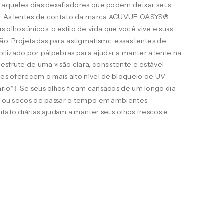
ra aqueles dias desafiadores que podem deixar seus
s. As lentes de contato da marca ACUVUE OASYS®
lhos únicos, o estilo de vida que você vive e suas
o. Projetadas para astigmatismo, essas lentes de
ilizado por pálpebras para ajudar a manter a lente na
esfrute de uma visão clara, consistente e estável
eles oferecem o mais alto nível de bloqueio de UV
rio.*‡ Se seus olhos ficam cansados de um longo dia
ais ou secos de passar o tempo em ambientes
ntato diárias ajudam a manter seus olhos frescos e