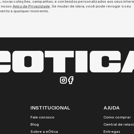
s, novas coleções, campanhas, e conteúdos personalizados aos seus inter
 nosso
Aviso de Privacidade
. Se mudar de ideia, você pode revogar o seu
mento a qualquer momento.
INSTITUCIONAL
AJUDA
Fale conosco
Como comprar
Blog
Central de rela
Sobre a eÓtica
Entregas