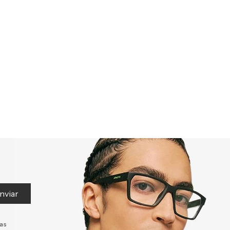
nviar
tas