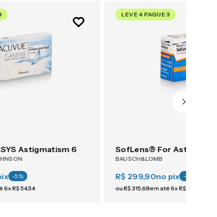
3
LEVE 4 PAGUE 3
YS Astigmatism 6
SofLens® For Astigmati
OHNSON
BAUSCH&LOMB
pix
R$ 299,90
no pix
-
5
%
-
5
%
té
6
x
R$
54
,
54
ou
R$
315
,
68
em até
6
x
R$
52
,
61