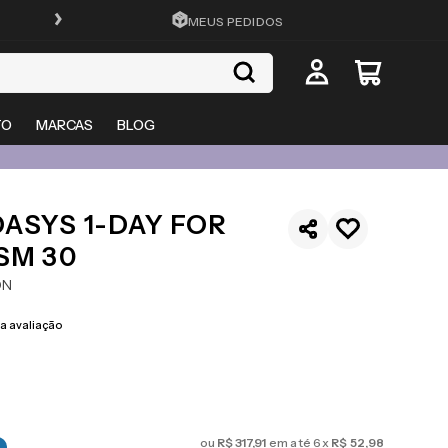
FRETE GRÁTIS EM TODO O SITE
MEUS PEDIDOS
TO
MARCAS
BLOG
ASYS 1-DAY FOR
SM 30
ON
 avaliação
ou
R$
317
,
91
em até
6
x
R$
52
,
98