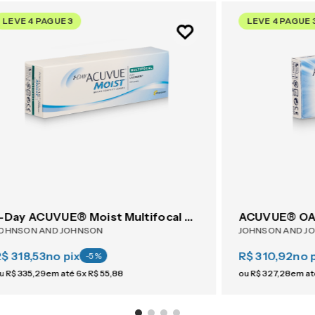
LEVE 4 PAGUE 3
LEVE 4 PAGUE 
1-Day ACUVUE® Moist Multifocal 30
ACUVUE® OAS
OHNSON AND JOHNSON
JOHNSON AND J
$ 318,53
no pix
R$ 310,92
no 
-
5
%
u
R$
335
,
29
em até
6
x
R$
55
,
88
ou
R$
327
,
28
em a