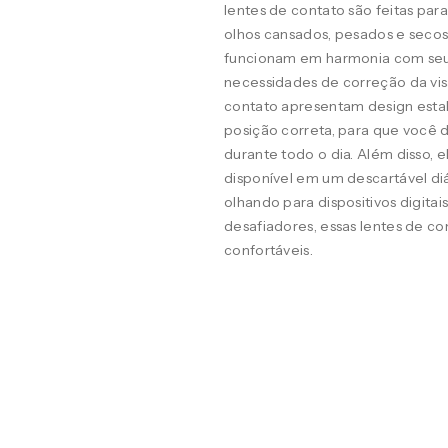
lentes de contato são feitas pa
olhos cansados, pesados e seco
funcionam em harmonia com seus o
necessidades de correção da visã
contato apresentam design estab
posição correta, para que você d
durante todo o dia. Além disso, 
disponível em um descartável diá
olhando para dispositivos digit
desafiadores, essas lentes de co
confortáveis.