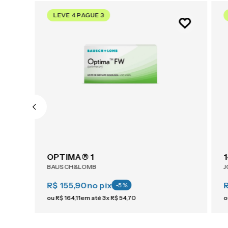
LEVE 4 PAGUE 3
ACUVUE® OASYS 1-Day For Astigmatism 30
OPTIMA® 1
BAUSCH&LOMB
J
R$ 155,90
no pix
R
-
5
%
ou
R$
164
,
11
em até
3
x
R$
54
,
70
o