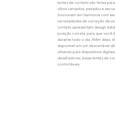
lentes de contato são feitas pa
olhos cansados, pesados e seco
funcionam em harmonia com seus o
necessidades de correção da visã
contato apresentam design estab
posição correta, para que você d
durante todo o dia. Além disso, 
disponível em um descartável diá
olhando para dispositivos digit
desafiadores, essas lentes de co
confortáveis.