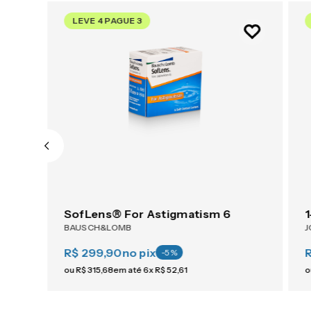
LEVE 4 PAGUE 3
ACUVUE® OASYS 1-Day For Astigmatism 30
SofLens® For Astigmatism 6
BAUSCH&LOMB
J
R$ 299,90
no pix
R
-
5
%
ou
R$
315
,
68
em até
6
x
R$
52
,
61
o