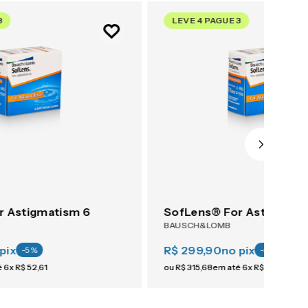
3
LEVE 4 PAGUE 3
r Astigmatism 6
SofLens® For Astigmati
BAUSCH&LOMB
pix
R$ 299,90
no pix
-
5
%
-
5
%
é
6
x
R$
52
,
61
ou
R$
315
,
68
em até
6
x
R$
52
,
61