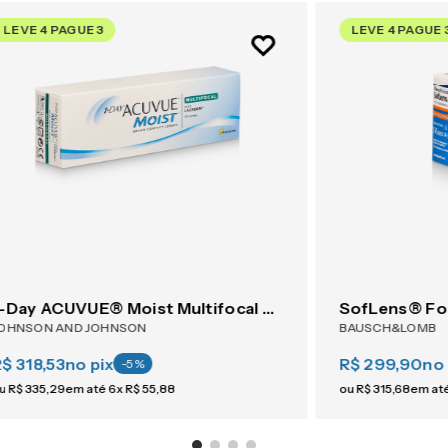
LEVE 4 PAGUE 3
LEVE 4 PAGUE 
1-Day ACUVUE® Moist Multifocal 30
SofLens® Fo
OHNSON AND JOHNSON
BAUSCH&LOMB
$ 318,53
no pix
R$ 299,90
no 
-
5
%
u
R$
335
,
29
em até
6
x
R$
55
,
88
ou
R$
315
,
68
em at