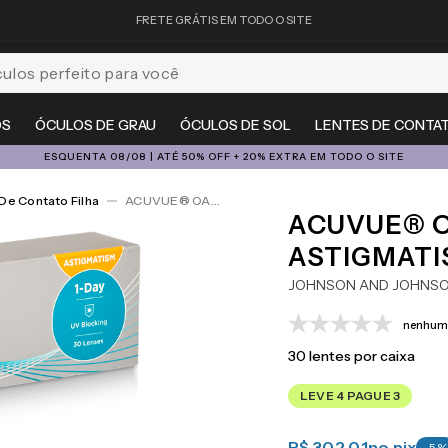
FRETE GRÁTIS EM TODO O SITE
feito para você
OS
ÓCULOS DE GRAU
ÓCULOS DE SOL
LENTES DE CONTA
ESQUENTA 08/08 | ATÉ 50% OFF + 20% EXTRA EM TODO O SITE
De Contato Filha
ACUVUE® OASYS 1-Day For Astigmatism 30
ACUVUE® O
ASTIGMATI
JOHNSON AND JOHNS
nenhuma
30
lentes por caixa
LEVE 4 PAGUE 3
R$ 302,01
no pix
-
5
%