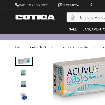
CADASTRA-SE E GANHE 15%OFF
SAC: (11) 4000-2973
RECOMPRA
Encontre o óculos per
SALE
LANÇAMENT
Lentes De Contato
Lentes De Contato
Lentes 