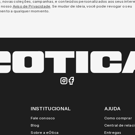
s, novas coleções, campanhas, e conteúdos personalizados aos seus inter
 nosso
Aviso de Privacidade
. Se mudar de ideia, você pode revogar o seu
mento a qualquer momento.
INSTITUCIONAL
AJUDA
Fale conosco
Como comprar
Blog
Central de rela
Sobre a eÓtica
Entregas