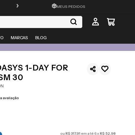
ATÉ 10X SEM JUROS
MEUS PEDIDOS
TO
MARCAS
BLOG
ASYS 1-DAY FOR
SM 30
ON
 avaliação
ou
R$
317
,
91
em até
6
x
R$
52
,
98