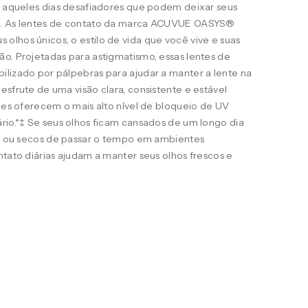
ra aqueles dias desafiadores que podem deixar seus
s. As lentes de contato da marca ACUVUE OASYS®
lhos únicos, o estilo de vida que você vive e suas
o. Projetadas para astigmatismo, essas lentes de
ilizado por pálpebras para ajudar a manter a lente na
esfrute de uma visão clara, consistente e estável
eles oferecem o mais alto nível de bloqueio de UV
rio.*‡ Se seus olhos ficam cansados de um longo dia
ais ou secos de passar o tempo em ambientes
ntato diárias ajudam a manter seus olhos frescos e