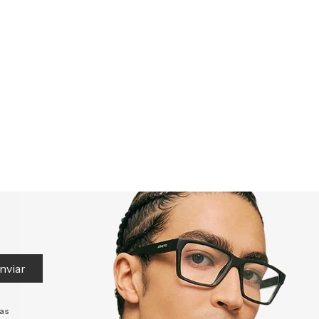
nviar
tas