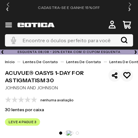
OS
CADASTRA-SE E GANHE 15%OFF
Encontre o óculos perfeito para você
ESQUENTA 08/08 • 20% EXTRA COM O CUPOM ESQUENTA
Lentes De Contato
Lentes De Contato
Lentes De Cont
ACUVUE® OASYS 1-DAY FOR
ASTIGMATISM 30
JOHNSON AND JOHNSON
nenhuma avaliação
30
lentes por caixa
LEVE 4 PAGUE 3