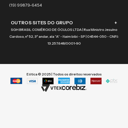
Coach
4000-2973
(19) 99879-6454
OUTROS SITES DO GRUPO
+
SGH BRASIL COMÉRCIO DE ÓCULOS LTDA | Rua Ministro Jesuíno
Cardoso, nº 52, 3º andar, ala “A” - Itaim bibi - SP | 04544-050 - CNPJ:
13.257.648/0001-90
Eótica © 2025 | Todos os direitos reservados
Termos mais buscados
Termos mais buscados