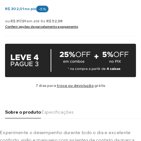
R$ 302,01
no pix
-
5
%
ou
R$
317
,
91
em até
6
x
R$
52
,
98
Conferir opções de parcelamento e pagamento
7 dias para
troca ou devolução
grátis
Sobre o produto
Especificações
Experimente o desempenho durante todo o dia e excelente
conforto, visão e manuseio com as lentes de contato da marca